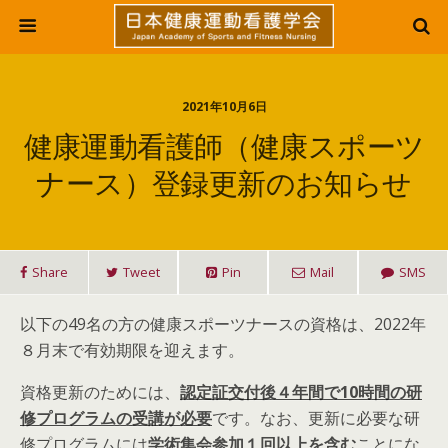
2021年10月6日
健康運動看護師（健康スポーツ
ナース）登録更新のお知らせ
Share
Tweet
Pin
Mail
SMS
以下の49名の方の健康スポーツナースの資格は、2022年
８月末で有効期限を迎えます。
資格更新のためには、
認定証交付後４年間で
10
時間の研
修プログラムの受講が必要
です。なお、更新に必要な研
修プログラムには
学術集会参加１回以上を含む
ことにな