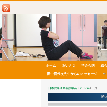
ホーム
あいさつ
学会会則
総
田中喜代次先生からのメッセージ
日本健康運動看護学会
>
2017年
>
6月
Mo