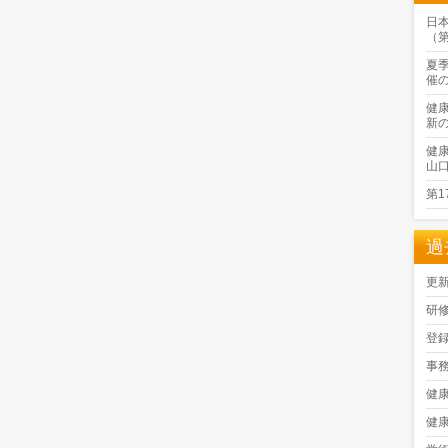
日
（
夏
催
健
新
健
山
第
過
更
研
登
事
健
健