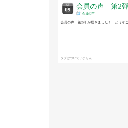
会員の声 第2
6月
09
会員の声
会員の声 第2弾 が届きました！ どうぞご
…
タグはついていません