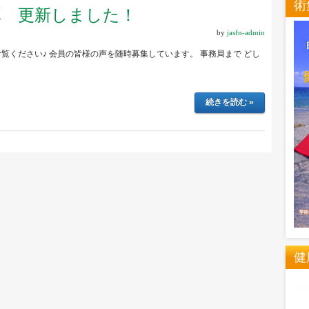
術
弾 更新しました！
by
jasfn-admin
覧ください♪ 会員の皆様の声を随時募集しています。 事務局まで どし
続きを読む »
健