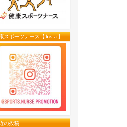
康スポーツナース【 Insta 】
近の投稿