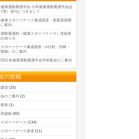
本健康運動看護学会 日本健康運動看護学会誌
第7巻）発刊につきまして
季健康スポーツナース養成講座・更新講座開
のご案内
康運動看護師（健康スポーツナース）登録更
のお知らせ
康スポーツナース養成講座（A日程：宮崎・
口開催）のご案内
17回日本健康運動看護学会学術集会のご案内
去の投稿
新講習
(33)
修会のご案内
(2)
録更新
(1)
務局連絡
(65)
康スポーツナース
(134)
康スポーツナース派遣
(11)