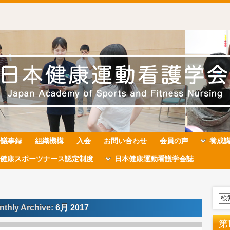
会議事録
組織機構
入会
お問い合わせ
会員の声
養成
健康スポーツナース認定制度
日本健康運動看護学会誌
nthly Archive:
6月 2017
第