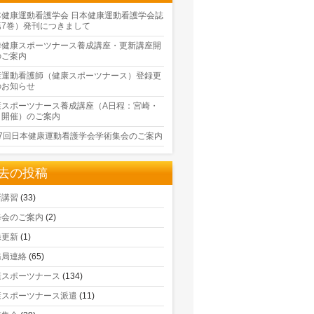
本健康運動看護学会 日本健康運動看護学会誌
第7巻）発刊につきまして
季健康スポーツナース養成講座・更新講座開
のご案内
康運動看護師（健康スポーツナース）登録更
のお知らせ
康スポーツナース養成講座（A日程：宮崎・
口開催）のご案内
17回日本健康運動看護学会学術集会のご案内
去の投稿
新講習
(33)
修会のご案内
(2)
録更新
(1)
務局連絡
(65)
康スポーツナース
(134)
康スポーツナース派遣
(11)