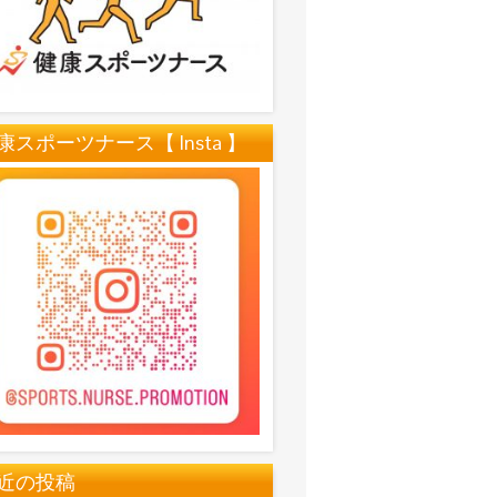
康スポーツナース【 Insta 】
近の投稿