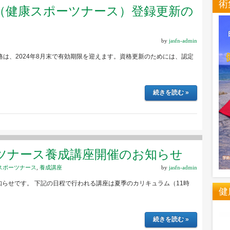
術
（健康スポーツナース）登録更新の
by
jasfn-admin
格は、2024年8月末で有効期限を迎えます。資格更新のためには、認定
続きを読む »
ツナース養成講座開催のお知らせ
スポーツナース
,
養成講座
by
jasfn-admin
らせです。 下記の日程で行われる講座は夏季のカリキュラム（11時
健
続きを読む »