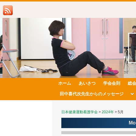
ホーム
あいさつ
学会会則
総
田中喜代次先生からのメッセージ
日本健康運動看護学会
>
2024年
>
5月
Mo