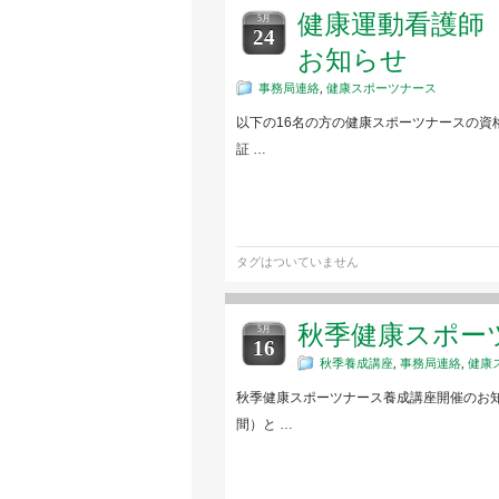
健康運動看護師
5月
24
お知らせ
事務局連絡
,
健康スポーツナース
以下の16名の方の健康スポーツナースの資
証 …
タグはついていません
秋季健康スポー
5月
16
秋季養成講座
,
事務局連絡
,
健康
秋季健康スポーツナース養成講座開催のお知
間）と …