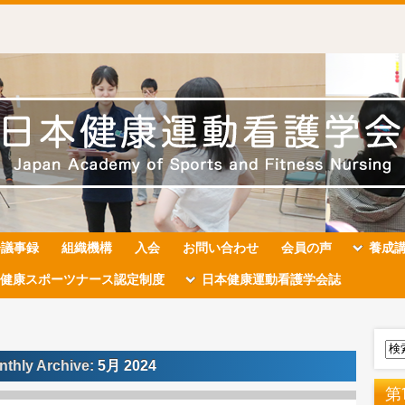
会議事録
組織機構
入会
お問い合わせ
会員の声
養成
健康スポーツナース認定制度
日本健康運動看護学会誌
nthly Archive:
5月 2024
第