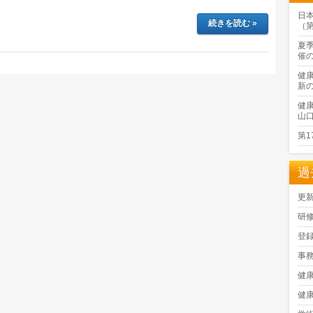
日
続きを読む »
（
夏
催
健
新
健
山
第
過
更
研
登
事
健
健