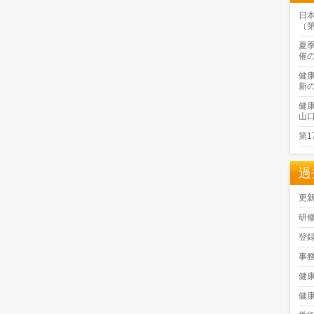
日
（
夏
催
健
新
健
山
第
過
更
研
登
事
健
健