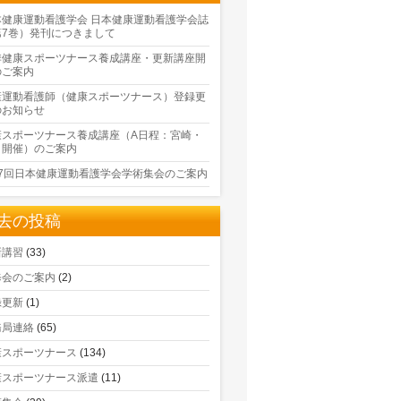
本健康運動看護学会 日本健康運動看護学会誌
第7巻）発刊につきまして
季健康スポーツナース養成講座・更新講座開
のご案内
康運動看護師（健康スポーツナース）登録更
のお知らせ
康スポーツナース養成講座（A日程：宮崎・
口開催）のご案内
17回日本健康運動看護学会学術集会のご案内
去の投稿
新講習
(33)
修会のご案内
(2)
録更新
(1)
務局連絡
(65)
康スポーツナース
(134)
康スポーツナース派遣
(11)