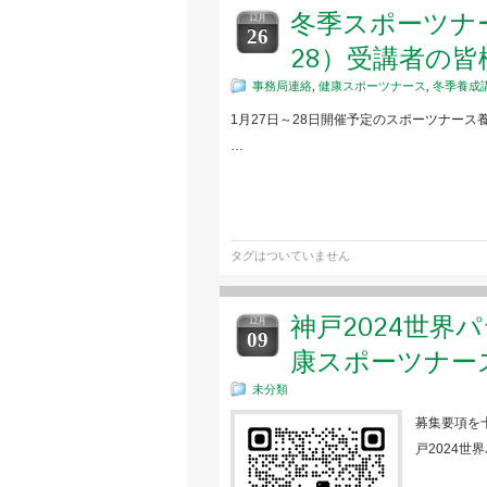
冬季スポーツナー
12月
26
28）受講者の
事務局連絡
,
健康スポーツナース
,
冬季養成
1月27日～28日開催予定のスポーツナース
…
タグはついていません
神戸2024世界
12月
09
康スポーツナー
未分類
募集要項を
戸2024世