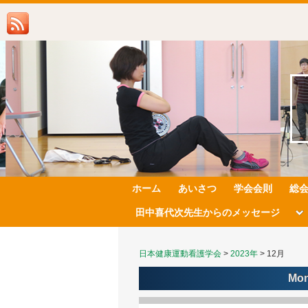
ホーム
あいさつ
学会会則
総
田中喜代次先生からのメッセージ
日本健康運動看護学会
>
2023年
>
12月
Mon