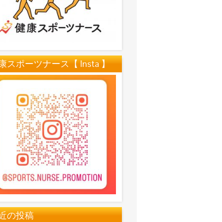
康スポーツナース【 Insta 】
近の投稿