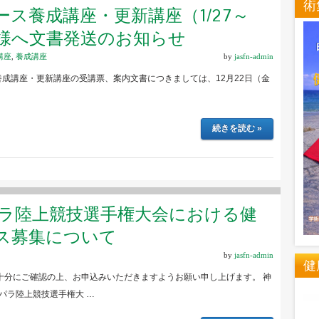
術
ス養成講座・更新講座（1/27～
皆様へ文書発送のお知らせ
講座
,
養成講座
by
jasfn-admin
養成講座・更新講座の受講票、案内文書につきましては、12月22日（金
続きを読む »
パラ陸上競技選手権大会における健
ス募集について
by
jasfn-admin
健
十分にご確認の上、お申込みいただきますようお願い申し上げます。 神
界パラ陸上競技選手権大 …