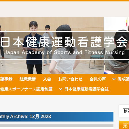
会議事録
組織機構
入会
お問い合わせ
会員の声
養成
健康スポーツナース認定制度
日本健康運動看護学会誌
thly Archive:
12月 2023
第