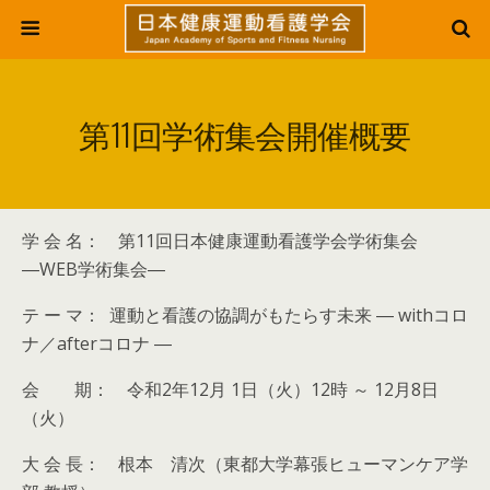
第11回学術集会開催概要
学 会 名： 第11回日本健康運動看護学会学術集会
―WEB学術集会―
テ ー マ： 運動と看護の協調がもたらす未来 ― withコロ
ナ／afterコロナ ―
会 期： 令和2年12月 1日（火）12時 ～ 12月8日
（火）
大 会 長： 根本 清次（東都大学幕張ヒューマンケア学