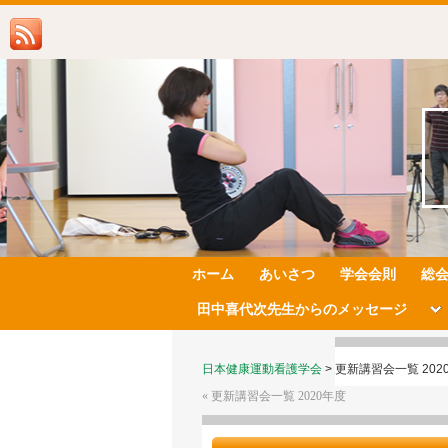
ホーム
あいさつ
学会会則
総
田中喜代次先生からのメッセージ
日本健康運動看護学会
>
更新講習会一覧 202
«
更新講習会一覧 2020年度