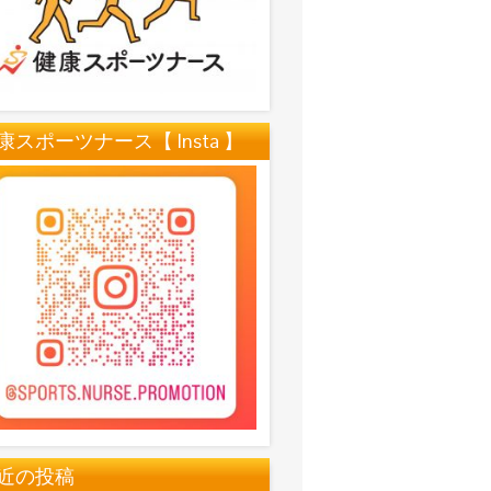
康スポーツナース【 Insta 】
近の投稿