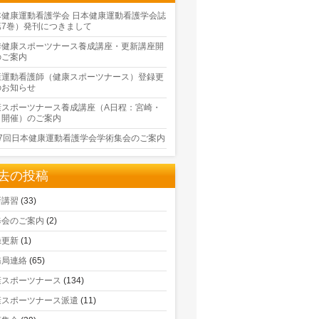
本健康運動看護学会 日本健康運動看護学会誌
第7巻）発刊につきまして
季健康スポーツナース養成講座・更新講座開
のご案内
康運動看護師（健康スポーツナース）登録更
のお知らせ
康スポーツナース養成講座（A日程：宮崎・
口開催）のご案内
17回日本健康運動看護学会学術集会のご案内
去の投稿
新講習
(33)
修会のご案内
(2)
録更新
(1)
務局連絡
(65)
康スポーツナース
(134)
康スポーツナース派遣
(11)