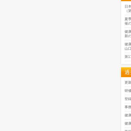
日
（
夏
催
健
新
健
山
第
過
更
研
登
事
健
健