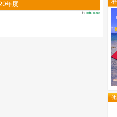
術
20年度
by
jasfn-admin
健