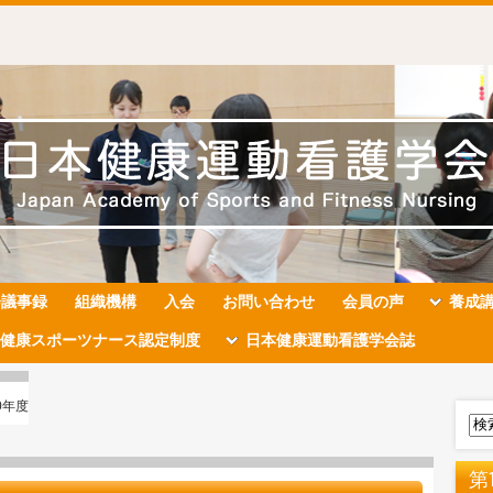
会議事録
組織機構
入会
お問い合わせ
会員の声
養成
健康スポーツナース認定制度
日本健康運動看護学会誌
0年度
第