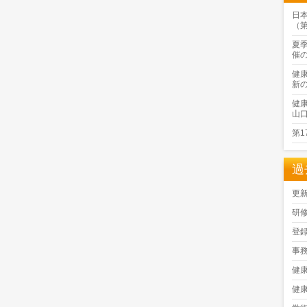
日
（
夏
催
健
新
健
山
第
過
更
研
登
事
健
健