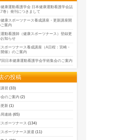
本健康運動看護学会 日本健康運動看護学会誌
第7巻）発刊につきまして
季健康スポーツナース養成講座・更新講座開
のご案内
康運動看護師（健康スポーツナース）登録更
のお知らせ
康スポーツナース養成講座（A日程：宮崎・
口開催）のご案内
17回日本健康運動看護学会学術集会のご案内
去の投稿
新講習
(33)
修会のご案内
(2)
録更新
(1)
務局連絡
(65)
康スポーツナース
(134)
康スポーツナース派遣
(11)