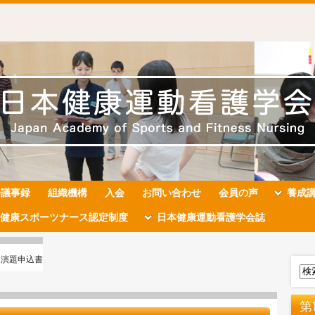
会議事録
組織機構
入会
お問い合わせ
会員の声
養成
健康スポーツナース認定制度
日本健康運動看護学会誌
＞演題申込書
第