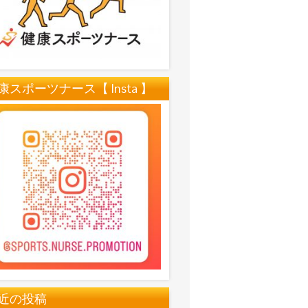
康スポーツナース【 Insta 】
近の投稿