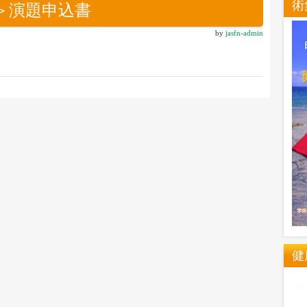
術
会＞演題申込書
by
jasfn-admin
健