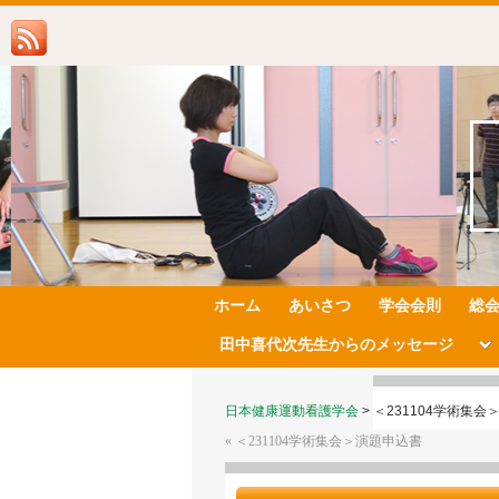
ホーム
あいさつ
学会会則
総
田中喜代次先生からのメッセージ
日本健康運動看護学会
>
＜231104学術集会
«
＜231104学術集会＞演題申込書