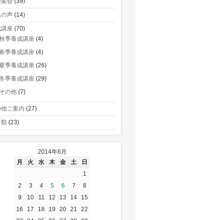
術集会
(39)
員の声
(14)
成講座
(70)
秋季養成講座
(4)
春季養成講座
(4)
夏季養成講座
(26)
冬季養成講座
(29)
その他
(7)
の他ご案内
(27)
分類
(23)
2014年6月
月
火
水
木
金
土
日
1
2
3
4
5
6
7
8
9
10
11
12
13
14
15
16
17
18
19
20
21
22