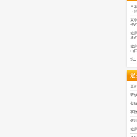
日
（
夏
催
健
新
健
山
第
過
更
研
登
事
健
健