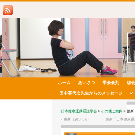
ホーム
あいさつ
学会会則
総
田中喜代次先生からのメッセージ
日本健康運動看護学会
>
その他ご案内
>
更新（
«
更新（2014.6.6）
更新『日本健康運動
7月