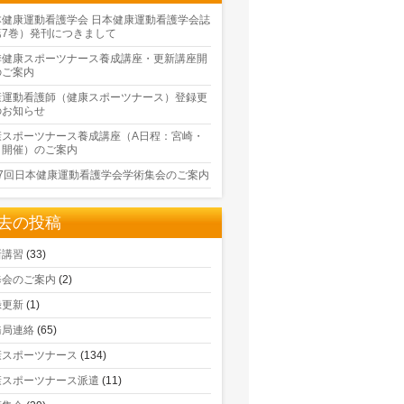
本健康運動看護学会 日本健康運動看護学会誌
第7巻）発刊につきまして
季健康スポーツナース養成講座・更新講座開
のご案内
康運動看護師（健康スポーツナース）登録更
のお知らせ
康スポーツナース養成講座（A日程：宮崎・
口開催）のご案内
17回日本健康運動看護学会学術集会のご案内
去の投稿
新講習
(33)
修会のご案内
(2)
録更新
(1)
務局連絡
(65)
康スポーツナース
(134)
康スポーツナース派遣
(11)