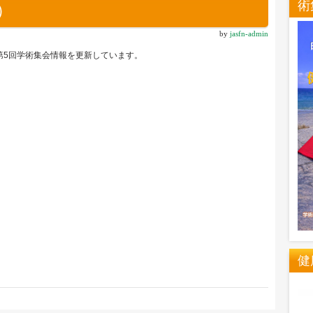
術
5）
by
jasfn-admin
第5回学術集会情報を更新しています。
健