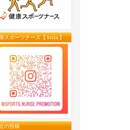
康スポーツナース【 Insta 】
近の投稿