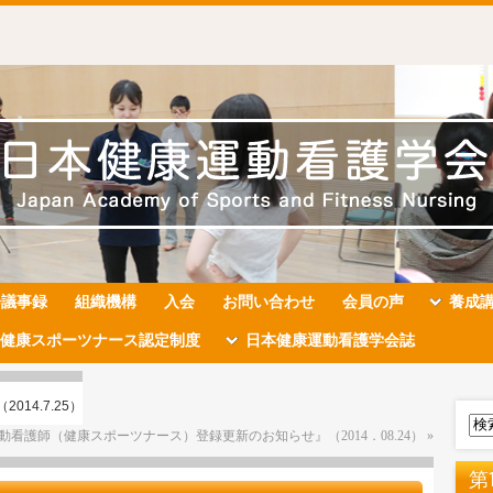
会議事録
組織機構
入会
お問い合わせ
会員の声
養成
健康スポーツナース認定制度
日本健康運動看護学会誌
2014.7.25）
看護師（健康スポーツナース）登録更新のお知らせ』（2014．08.24）
»
第