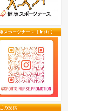
康スポーツナース【 Insta 】
近の投稿