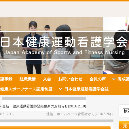
会議事録
組織機構
入会
お問い合わせ
会員の声
養成
健康スポーツナース認定制度
日本健康運動看護学会誌
>
更新：健康運動看護師登録更新のお知らせ(2016.2.18)
12.11）
連絡：ホームページ管理者から(2016.5.26)
»
第