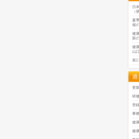
日
（
夏
催
健
新
健
山
第
過
更
研
登
事
健
健