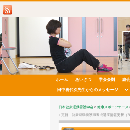
ホーム
あいさつ
学会会則
総
田中喜代次先生からのメッセージ
日本健康運動看護学会
>
健康スポーツナース
«
更新：健康運動看護師養成講座情報更新（2015.
2月