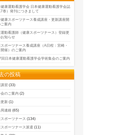
本健康運動看護学会 日本健康運動看護学会誌
第7巻）発刊につきまして
季健康スポーツナース養成講座・更新講座開
のご案内
康運動看護師（健康スポーツナース）登録更
のお知らせ
康スポーツナース養成講座（A日程：宮崎・
口開催）のご案内
17回日本健康運動看護学会学術集会のご案内
去の投稿
新講習
(33)
修会のご案内
(2)
録更新
(1)
務局連絡
(65)
康スポーツナース
(134)
康スポーツナース派遣
(11)