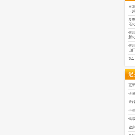
日
（
夏
催
健
新
健
山
第
過
更
研
登
事
健
健