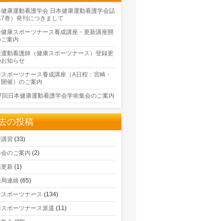
本健康運動看護学会 日本健康運動看護学会誌
第7巻）発刊につきまして
季健康スポーツナース養成講座・更新講座開
のご案内
康運動看護師（健康スポーツナース）登録更
のお知らせ
康スポーツナース養成講座（A日程：宮崎・
口開催）のご案内
17回日本健康運動看護学会学術集会のご案内
去の投稿
新講習
(33)
修会のご案内
(2)
録更新
(1)
務局連絡
(65)
康スポーツナース
(134)
康スポーツナース派遣
(11)