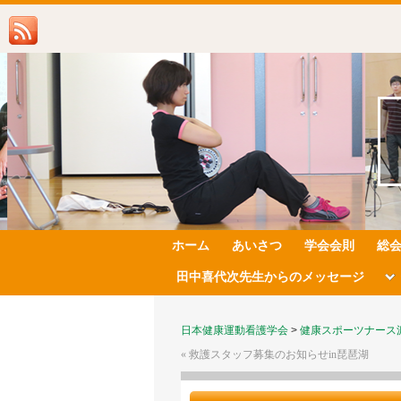
ホーム
あいさつ
学会会則
総
田中喜代次先生からのメッセージ
日本健康運動看護学会
>
健康スポーツナース
«
救護スタッフ募集のお知らせin琵琶湖