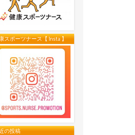
康スポーツナース【 Insta 】
近の投稿