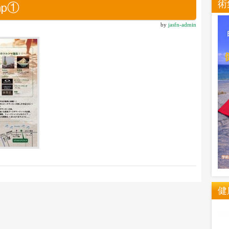
術
mp①
by
jasfn-admin
健