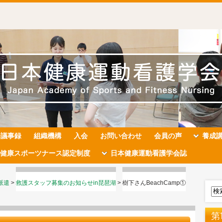
会議事録
組織機構
入会
お問い合わせ
会員の声
養成
健康スポーツナース認定制度
日本健康運動看護学会誌
派遣
>
救護スタッフ募集のお知らせin琵琶湖
>
樹下さんBeachCamp①
第