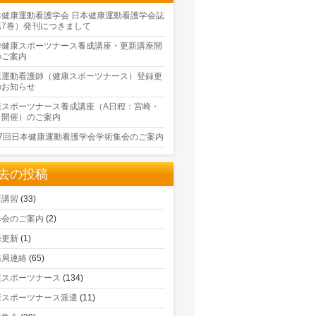
本健康運動看護学会 日本健康運動看護学会誌
第7巻）発刊につきまして
季健康スポーツナース養成講座・更新講座開
のご案内
康運動看護師（健康スポーツナース）登録更
のお知らせ
康スポーツナース養成講座（A日程：宮崎・
口開催）のご案内
17回日本健康運動看護学会学術集会のご案内
去の投稿
新講習
(33)
修会のご案内
(2)
録更新
(1)
務局連絡
(65)
康スポーツナース
(134)
康スポーツナース派遣
(11)