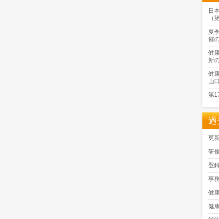
日
（
夏
催
健
新
健
山
第
過
更
研
登
事
健
健