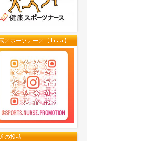
康スポーツナース【 Insta 】
近の投稿