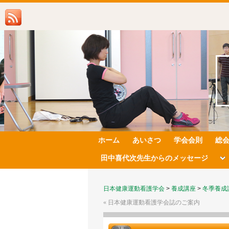
ホーム
あいさつ
学会会則
総
田中喜代次先生からのメッセージ
日本健康運動看護学会
>
養成講座
>
冬季養成
«
日本健康運動看護学会誌のご案内
2月