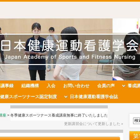
会議事録
組織機構
入会
お問い合わせ
会員の声
養成
健康スポーツナース認定制度
日本健康運動看護学会誌
講座
>
冬季健康スポーツナース養成講座無事に終了いたしました
更新講習会について更新しました
»
第