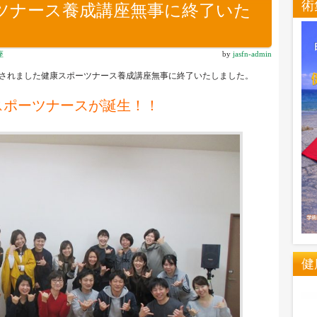
術
ツナース養成講座無事に終了いた
座
by
jasfn-admin
に開催されました健康スポーツナース養成講座無事に終了いたしました。
スポーツナースが誕生！！
健