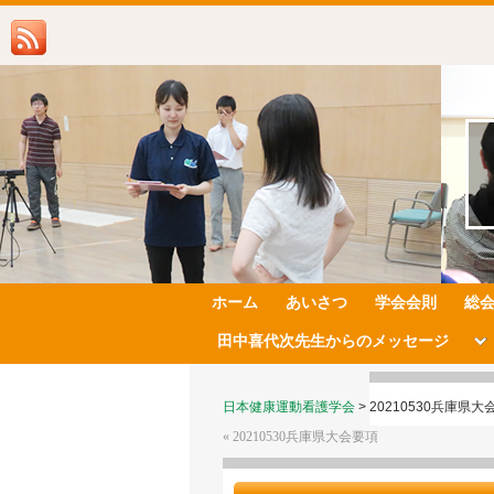
ホーム
あいさつ
学会会則
総
田中喜代次先生からのメッセージ
日本健康運動看護学会
>
20210530兵庫県大
«
20210530兵庫県大会要項