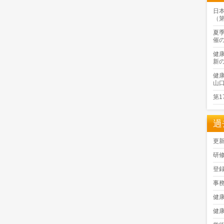
日
（
夏
催
健
新
健
山
第
過
更
研
登
事
健
健