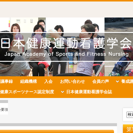
会議事録
組織機構
入会
お問い合わせ
会員の声
養成
健康スポーツナース認定制度
日本健康運動看護学会誌
会要項
第