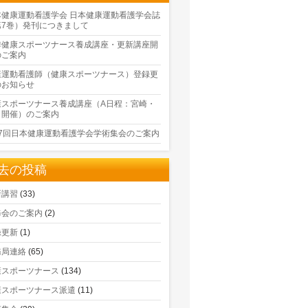
本健康運動看護学会 日本健康運動看護学会誌
第7巻）発刊につきまして
季健康スポーツナース養成講座・更新講座開
のご案内
康運動看護師（健康スポーツナース）登録更
のお知らせ
康スポーツナース養成講座（A日程：宮崎・
口開催）のご案内
17回日本健康運動看護学会学術集会のご案内
去の投稿
新講習
(33)
修会のご案内
(2)
録更新
(1)
務局連絡
(65)
康スポーツナース
(134)
康スポーツナース派遣
(11)