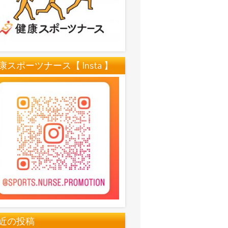
康スポーツナース【 Insta 】
近の投稿