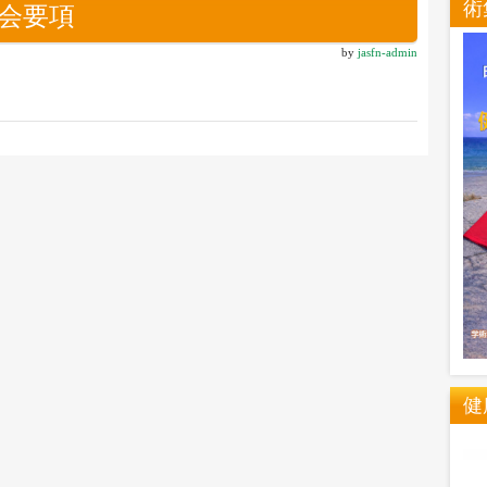
術
大会要項
by
jasfn-admin
健