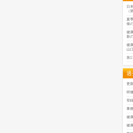
日
（
夏
催
健
新
健
山
第
過
更
研
登
事
健
健