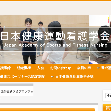
会議事録
組織機構
入会
お問い合わせ
会員の声
養成
健康スポーツナース認定制度
日本健康運動看護学会誌
運動看護師更新講習プログラム
ム
第