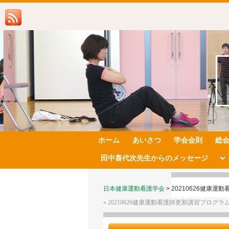
ホーム
あいさつ
学会会則
総
田中喜代次先生からのメッセージ
日本健康運動看護学会
>
20210626健康
«
20210626健康運動看護師更新講習プログラ