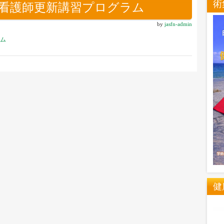
術
康運動看護師更新講習プログラム
by
jasfn-admin
ラム
健