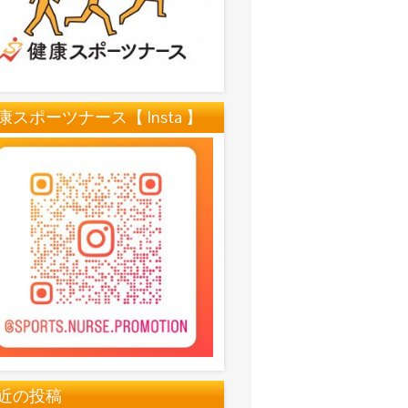
康スポーツナース【 Insta 】
近の投稿