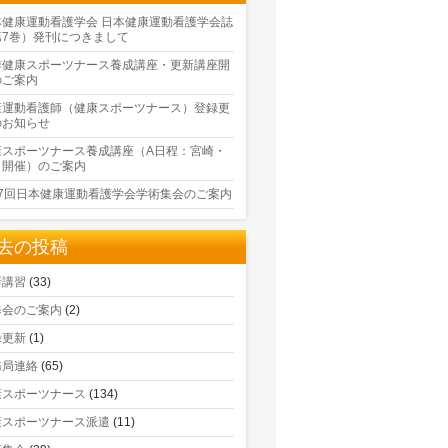
本健康運動看護学会 日本健康運動看護学会誌
第7巻）発刊につきまして
季健康スポーツナース養成講座・更新講座開
のご案内
康運動看護師（健康スポーツナース）登録更
のお知らせ
康スポーツナース養成講座（A日程：宮崎・
口開催）のご案内
17回日本健康運動看護学会学術集会のご案内
去の投稿
新講習
(33)
修会のご案内
(2)
録更新
(1)
務局連絡
(65)
康スポーツナース
(134)
康スポーツナース派遣
(11)