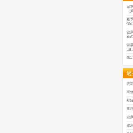
日
（
夏
催
健
新
健
山
第
過
更
研
登
事
健
健