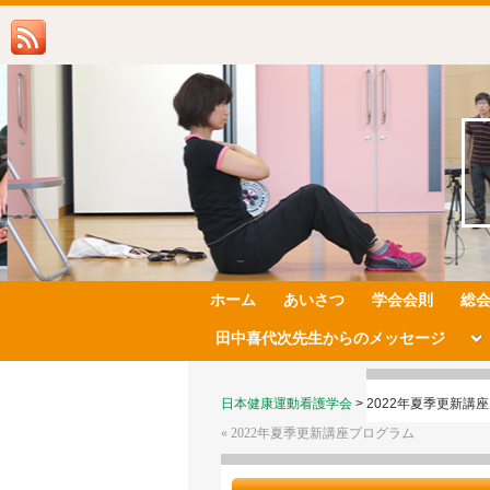
ホーム
あいさつ
学会会則
総
田中喜代次先生からのメッセージ
日本健康運動看護学会
>
2022年夏季更新講
«
2022年夏季更新講座プログラム