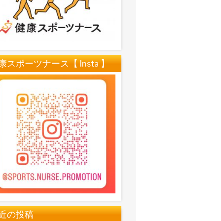
康スポーツナース【 Insta 】
近の投稿