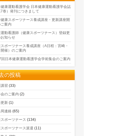
本健康運動看護学会 日本健康運動看護学会誌
第7巻）発刊につきまして
季健康スポーツナース養成講座・更新講座開
のご案内
康運動看護師（健康スポーツナース）登録更
のお知らせ
康スポーツナース養成講座（A日程：宮崎・
口開催）のご案内
17回日本健康運動看護学会学術集会のご案内
去の投稿
新講習
(33)
修会のご案内
(2)
録更新
(1)
務局連絡
(65)
康スポーツナース
(134)
康スポーツナース派遣
(11)