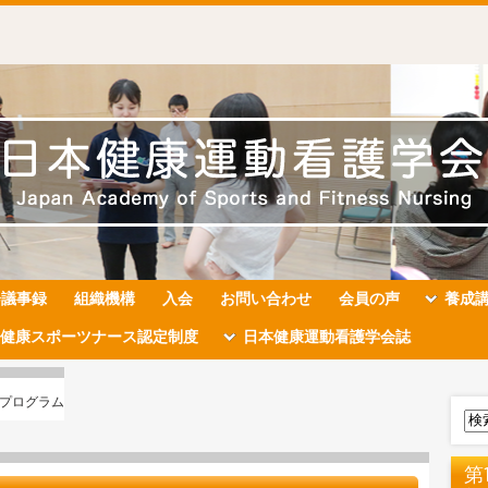
会議事録
組織機構
入会
お問い合わせ
会員の声
養成
健康スポーツナース認定制度
日本健康運動看護学会誌
座プログラム
第