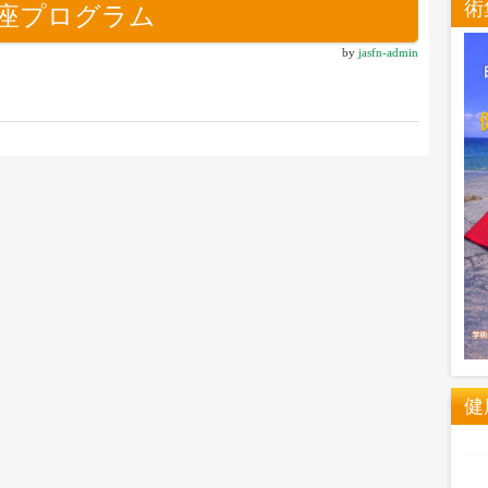
術
講座プログラム
by
jasfn-admin
健