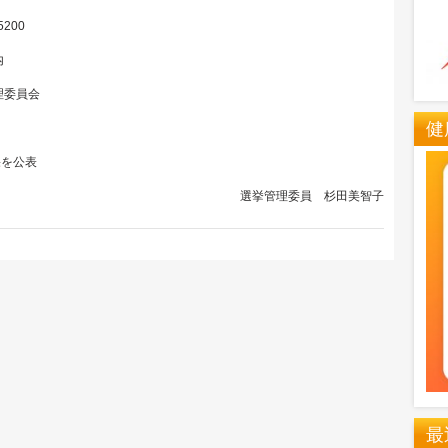
200
内
委員会
健
果を公表
選挙管理委員 杉田美智子
最