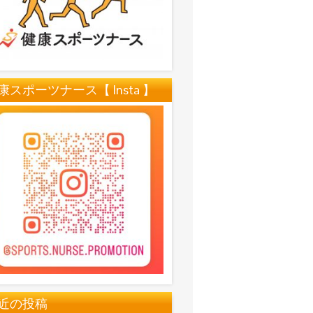
康スポーツナース【 Insta 】
近の投稿