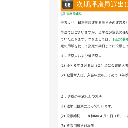
次期評議員選出
08
事務局連絡
平素より、日本健康運動看護学会の運営及
早速ではございますが、当学会評議員の任
ていただきます。つきましては、
下記の要
定の用紙を使って指定の期日までに投票し
１．選挙人および被選挙人
(1) 令和６年３月８日（金）迄に会費納
(2) 被選挙人は、入会年度をふくめて３年
２．選挙の実施および方法
(1) 選挙は投票によって行います。
(2) 投票締切 令和6年４月１日（月）
(3) 投票用紙送付場所