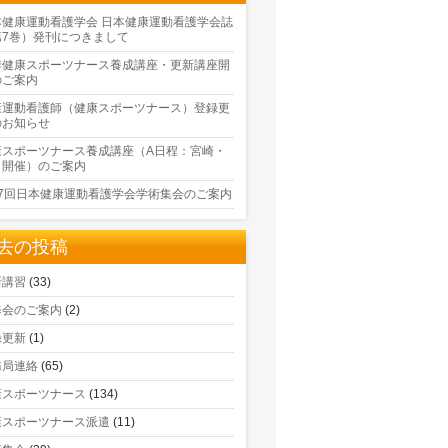
本健康運動看護学会 日本健康運動看護学会誌
第7巻）発刊につきまして
季健康スポーツナース養成講座・更新講座開
のご案内
康運動看護師（健康スポーツナース）登録更
のお知らせ
康スポーツナース養成講座（A日程：宮崎・
口開催）のご案内
17回日本健康運動看護学会学術集会のご案内
去の投稿
新講習
(33)
修会のご案内
(2)
録更新
(1)
務局連絡
(65)
康スポーツナース
(134)
康スポーツナース派遣
(11)