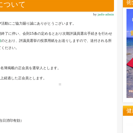
術
について
by
jasfn-admin
び活動にご協力賜り誠にありがとうございます。
期終了に伴い、会則15条の定めるとおり次期評議員選出手続きを行わせ
項
のとおり、評議員選挙の投票用紙をお送りしますので、送付される所
てください。
入者名簿掲載の正会員を選挙人とします。
以上経過した正会員とします。
健
（当日消印有効）