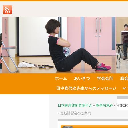
ホーム
あいさつ
学会会則
総
田中喜代次先生からのメッセージ
日本健康運動看護学会
>
事務局連絡
>
次期評
«
更新講習会のご案内
2月