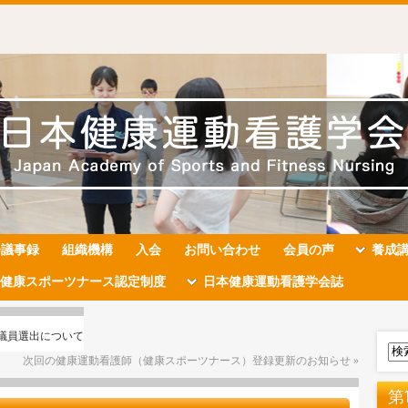
会議事録
組織機構
入会
お問い合わせ
会員の声
養成
健康スポーツナース認定制度
日本健康運動看護学会誌
議員選出について
次回の健康運動看護師（健康スポーツナース）登録更新のお知らせ
»
第