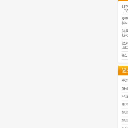
日
（
夏
催
健
新
健
山
第
過
更
研
登
事
健
健