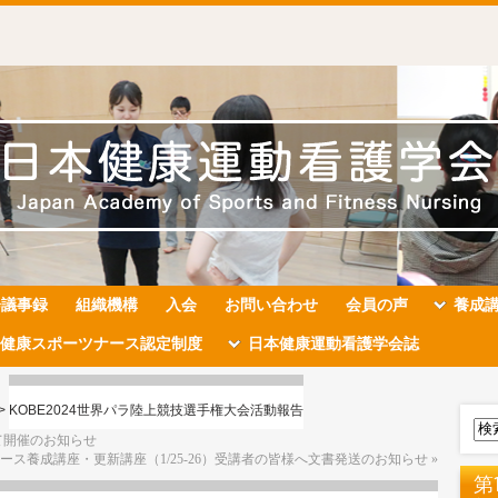
会議事録
組織機構
入会
お問い合わせ
会員の声
養成
健康スポーツナース認定制度
日本健康運動看護学会誌
>
KOBE2024世界パラ陸上競技選手権大会活動報告
て開催のお知らせ
ース養成講座・更新講座（1/25-26）受講者の皆様へ文書発送のお知らせ
»
第