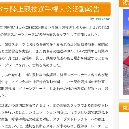
術
世界パラ陸上競技選手権大会活動報告
by
jasfn-admin
に神戸市で開催されたKOBE2024世界パラ陸上競技選手権大会、および5月13
定の健康スポーツナース17名が医療スタッフとして参加しました。
、競技スポーツにおける傷害で多くみられる足関節靱帯損傷、膝関節
とに講習会を実施し、また負傷者の搬送やBLS、EAPに関する知識や
前の３月には、会場を下見し、動線や段差のある場所を確認するととも
ループワークを行い、士気を高めました。
しあわせの村、補助競技場の救護所に健康スポーツナース各１名が配
間中は、メイン会場の神戸総合運動公園ユニバー記念競技場の医務室、
補助競技場、グリーンアリーナ、しあわせの村の医務室に配置され、競
した。
迅速かつ適切に対応できるよう、他の医療スタッフである医師やトレ
健
ョンを行いました。シミュレーション内容は、うつ伏せ状態で意識低下
の実施、呼吸や意識の確認と対応、スクープストレッチャーへの移送
ョンにおいては、適切な判断とスキルが求められ、医師やトレーナーと