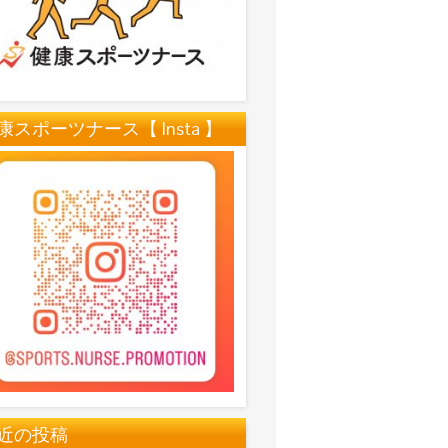
康スポーツナース【 Insta 】
近の投稿