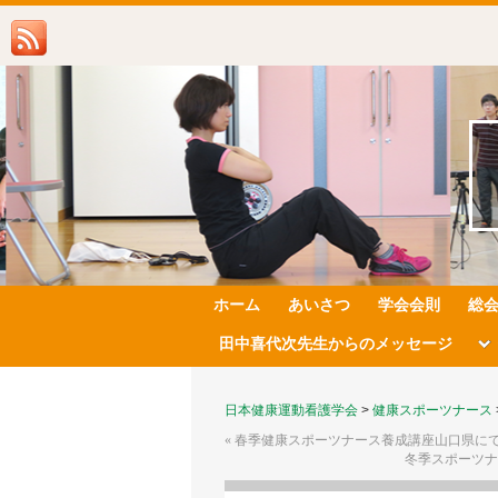
ホーム
あいさつ
学会会則
総
田中喜代次先生からのメッセージ
日本健康運動看護学会
>
健康スポーツナース
«
春季健康スポーツナース養成講座山口県に
冬季スポーツナ