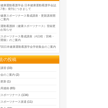
本健康運動看護学会 日本健康運動看護学会誌
第7巻）発刊につきまして
季健康スポーツナース養成講座・更新講座開
のご案内
康運動看護師（健康スポーツナース）登録更
のお知らせ
康スポーツナース養成講座（A日程：宮崎・
口開催）のご案内
17回日本健康運動看護学会学術集会のご案内
去の投稿
新講習
(33)
修会のご案内
(2)
録更新
(1)
務局連絡
(65)
康スポーツナース
(134)
康スポーツナース派遣
(11)