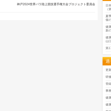
神戸2024世界パラ陸上競技選手権大会プロジェクト委員会
日
（
夏
催
健
新
健
山
第
過
更
研
登
事
健
健