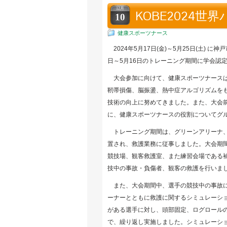
12月
KOBE2024
10
健康スポーツナース
2024年5月17日(金)～5月25日(土) 
日～5月16日のトレーニング期間に学会認
大会参加に向けて、健康スポーツナースは
靭帯損傷、脳振盪、熱中症アルゴリズムをも
技術の向上に努めてきました。また、大会
に、健康スポーツナースの役割についてグ
トレーニング期間は、グリーンアリーナ、
置され、救護業務に従事しました。大会期
競技場、観客救護室、また練習会場である
技中の事故・負傷者、観客の救護を行いま
また、大会期間中、選手の競技中の事故に
ーナーとともに救護に関するシミュレーシ
がある選手に対し、頭部固定、ログロール
で、繰り返し実施しました。シミュレーシ