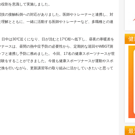
の役割を意識して実施しました。
技の接触転倒への対応がありました。医師やトレーナーと連携し、対
な理解とともに、一緒に活動する医師やトレーナーなど、多職種との連
健
日中は30℃近くになり、日が沈むと17℃程へ低下し、昼夜の寒暖差を
ナースは、昼間の熱中症予防の必要性から、定期的な巡回やWBGT測
フと連携し予防に務めました。 今回、17名の健康スポーツナースが世
経験をすることができました。今後も健康スポーツナースが運動やスポ
交換を行いながら、更新講習等の取り組みに活かしていきたいと思って
最