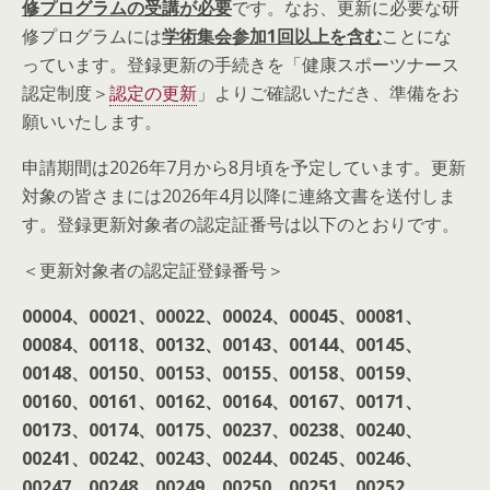
修プログラムの受講が必要
です。なお、更新に必要な研
修プログラムには
学術集会参加1回以上を含む
ことにな
っています。登録更新の手続きを「健康スポーツナース
認定制度＞
認定の更新
」よりご確認いただき、準備をお
願いいたします。
申請期間は2026年7月から8月頃を予定しています。更新
対象の皆さまには2026年4月以降に連絡文書を送付しま
す。登録更新対象者の認定証番号は以下のとおりです。
＜更新対象者の認定証登録番号＞
00004
、00021
、00022
、00024
、00045
、00081
、
00084
、00118
、00132
、00143
、00144
、00145
、
00148
、00150
、00153
、00155
、00158
、00159
、
00160
、00161
、00162
、00164
、00167
、00171
、
00173
、00174
、00175
、00237
、00238
、00240
、
00241
、00242
、00243
、00244
、00245
、00246
、
00247
、00248
、00249
、00250
、00251
、00252
、