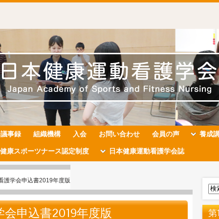
会議事録
組織機構
入会
お問い合わせ
会員の声
養成
健康スポーツナース認定制度
日本健康運動看護学会誌
看護学会申込書2019年度版
会申込書2019年度版
第