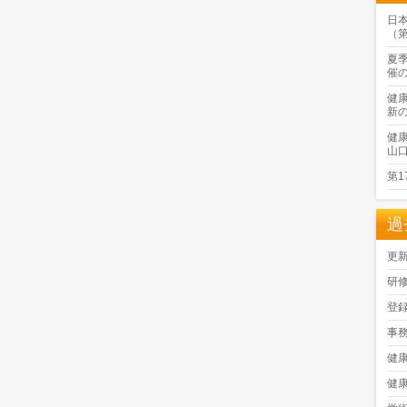
日
（
夏
催
健
新
健
山
第
過
更
研
登
事
健
健