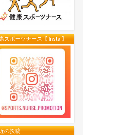
康スポーツナース【 Insta 】
近の投稿