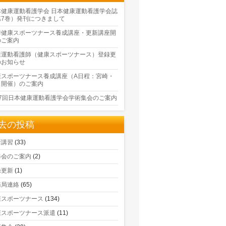
本健康運動看護学会 日本健康運動看護学会誌
第7巻）発刊につきまして
季健康スポーツナース養成講座・更新講座開
のご案内
康運動看護師（健康スポーツナース）登録更
のお知らせ
康スポーツナース養成講座（A日程：宮崎・
口開催）のご案内
17回日本健康運動看護学会学術集会のご案内
去の投稿
新講習
(33)
修会のご案内
(2)
録更新
(1)
務局連絡
(65)
康スポーツナース
(134)
康スポーツナース派遣
(11)