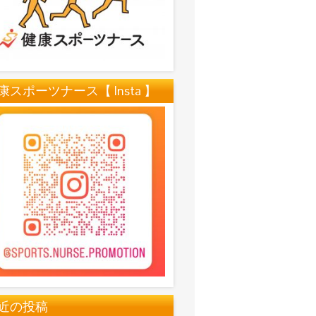
康スポーツナース【 Insta 】
近の投稿