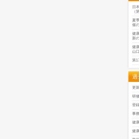
日
（
夏
催
健
新
健
山
第
過
更
研
登
事
健
健