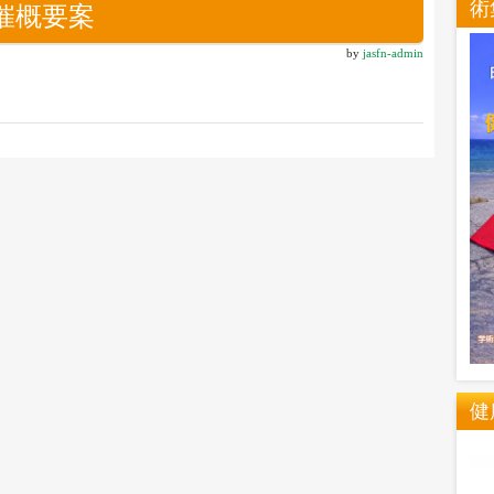
術
6開催概要案
by
jasfn-admin
健