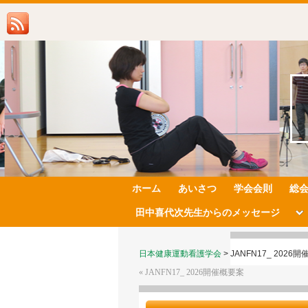
ホーム
あいさつ
学会会則
総
田中喜代次先生からのメッセージ
日本健康運動看護学会
>
JANFN17_ 2026
«
JANFN17_ 2026開催概要案