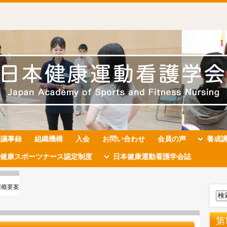
会議事録
組織機構
入会
お問い合わせ
会員の声
養成
健康スポーツナース認定制度
日本健康運動看護学会誌
開催概要案
第