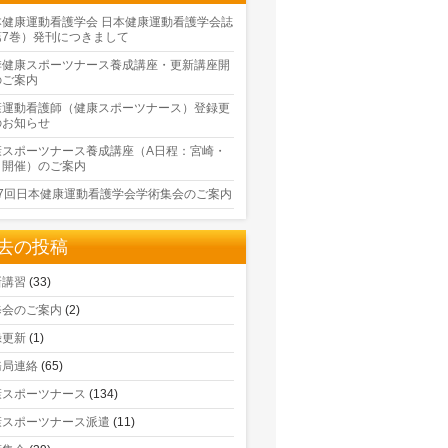
本健康運動看護学会 日本健康運動看護学会誌
第7巻）発刊につきまして
季健康スポーツナース養成講座・更新講座開
のご案内
康運動看護師（健康スポーツナース）登録更
のお知らせ
康スポーツナース養成講座（A日程：宮崎・
口開催）のご案内
17回日本健康運動看護学会学術集会のご案内
去の投稿
新講習
(33)
修会のご案内
(2)
録更新
(1)
務局連絡
(65)
康スポーツナース
(134)
康スポーツナース派遣
(11)