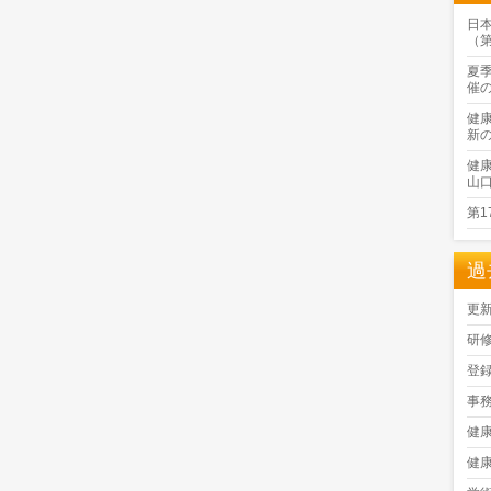
日
（
夏
催
健
新
健
山
第
過
更
研
登
事
健
健