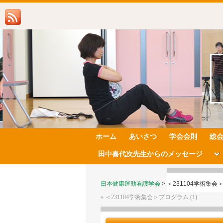
ホーム
あいさつ
学会会則
総
田中喜代次先生からのメッセージ
日本健康運動看護学会
>
＜231104学術集会＞
«
＜231104学術集会＞プログラム (1)