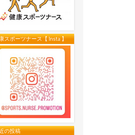
康スポーツナース【 Insta 】
近の投稿