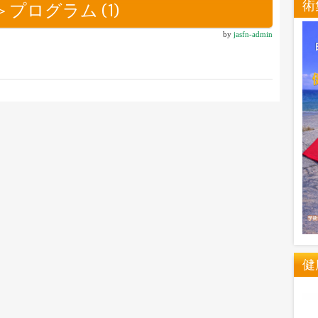
術
＞プログラム (1)
by
jasfn-admin
健