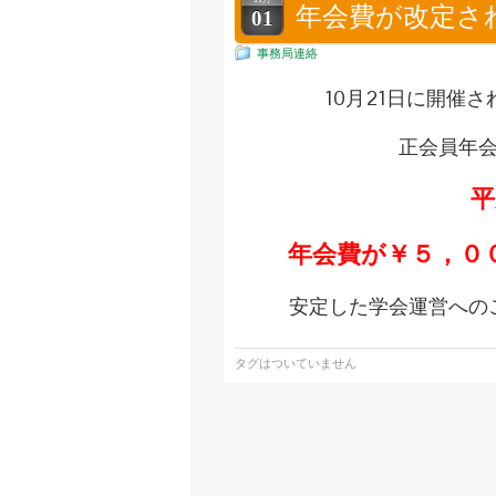
年会費が改定さ
01
事務局連絡
10月21日に開催
正会員年
平
年会費が￥５，００
安定した学会運営への
タグはついていません