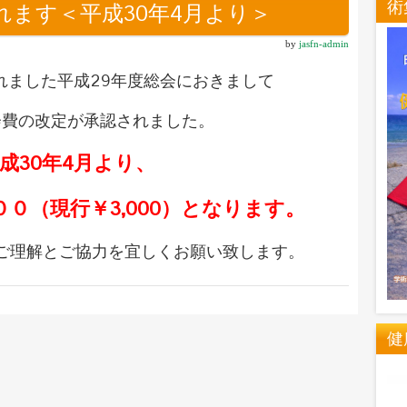
術
れます＜平成30年4月より＞
by
jasfn-admin
されました平成29年度総会におきまして
会費の改定が承認されました。
成30年4月より、
０（現行￥3,000）となります。
ご理解とご協力を宜しくお願い致します。
健