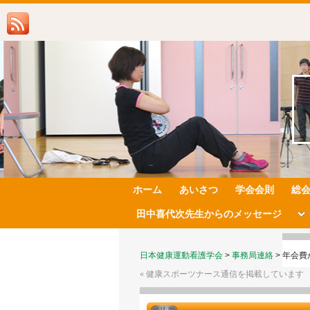
ホーム
あいさつ
学会会則
総
田中喜代次先生からのメッセージ
日本健康運動看護学会
>
事務局連絡
>
年会費
«
健康スポーツナース通信を掲載しています
11月