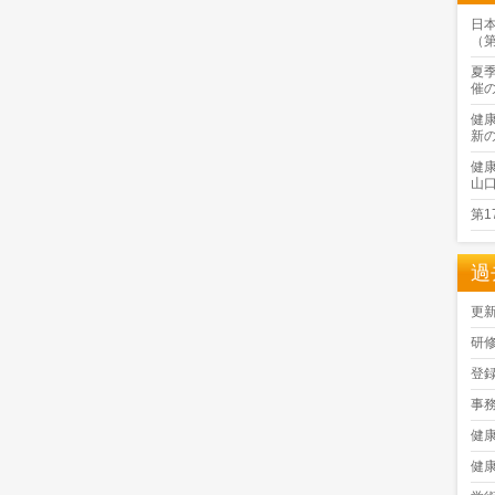
日
（
夏
催
健
新
健
山
第
過
更
研
登
事
健
健