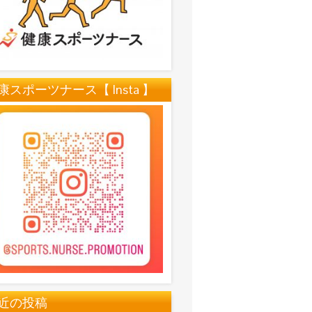
康スポーツナース【 Insta 】
近の投稿