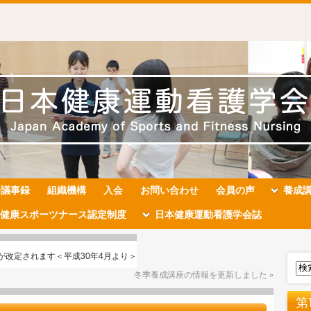
会議事録
組織機構
入会
お問い合わせ
会員の声
養成
健康スポーツナース認定制度
日本健康運動看護学会誌
が改定されます＜平成30年4月より＞
冬季養成講座の情報を更新しました
»
第