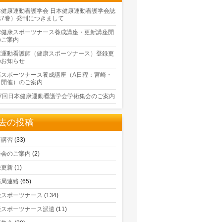
本健康運動看護学会 日本健康運動看護学会誌
第7巻）発刊につきまして
季健康スポーツナース養成講座・更新講座開
のご案内
康運動看護師（健康スポーツナース）登録更
のお知らせ
康スポーツナース養成講座（A日程：宮崎・
口開催）のご案内
17回日本健康運動看護学会学術集会のご案内
去の投稿
新講習
(33)
修会のご案内
(2)
録更新
(1)
務局連絡
(65)
康スポーツナース
(134)
康スポーツナース派遣
(11)