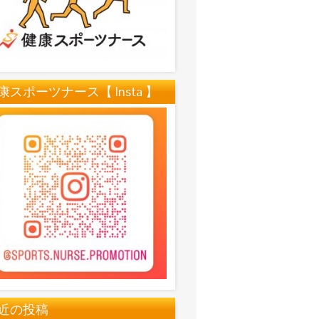
康スポーツナース【 Insta 】
近の投稿