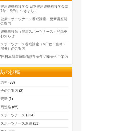
本健康運動看護学会 日本健康運動看護学会誌
第7巻）発刊につきまして
季健康スポーツナース養成講座・更新講座開
のご案内
康運動看護師（健康スポーツナース）登録更
のお知らせ
康スポーツナース養成講座（A日程：宮崎・
口開催）のご案内
17回日本健康運動看護学会学術集会のご案内
去の投稿
新講習
(33)
修会のご案内
(2)
録更新
(1)
務局連絡
(65)
康スポーツナース
(134)
康スポーツナース派遣
(11)