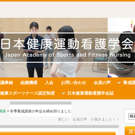
会議事録
組織機構
入会
お問い合わせ
会員の声
養成
健康スポーツナース認定制度
日本健康運動看護学会誌
講座
>
冬季養成講座の申込を締め切りました
新しい 会員の声 が届きました！
»
第