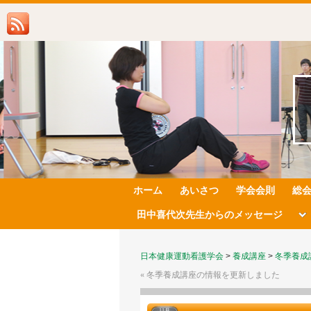
ホーム
あいさつ
学会会則
総
田中喜代次先生からのメッセージ
日本健康運動看護学会
>
養成講座
>
冬季養成
«
冬季養成講座の情報を更新しました
11月