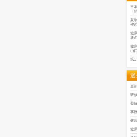
日
（
夏
催
健
新
健
山
第
過
更
研
登
事
健
健