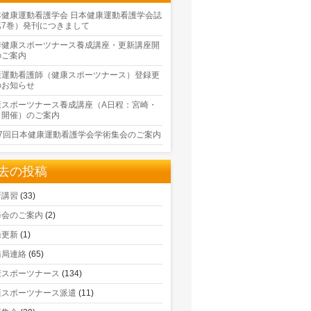
本健康運動看護学会 日本健康運動看護学会誌
第7巻）発刊につきまして
季健康スポーツナース養成講座・更新講座開
のご案内
康運動看護師（健康スポーツナース）登録更
のお知らせ
康スポーツナース養成講座（A日程：宮崎・
口開催）のご案内
17回日本健康運動看護学会学術集会のご案内
去の投稿
新講習
(33)
修会のご案内
(2)
録更新
(1)
務局連絡
(65)
康スポーツナース
(134)
康スポーツナース派遣
(11)