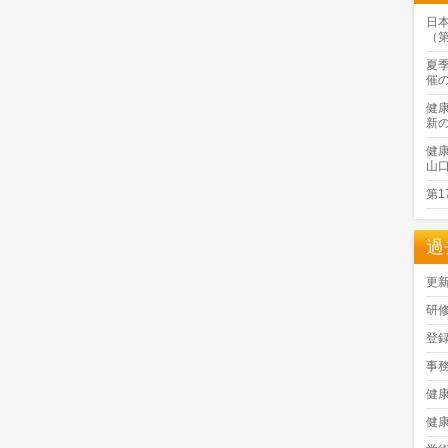
日
（
夏
催
健
新
健
山
第
過
更
研
登
事
健
健