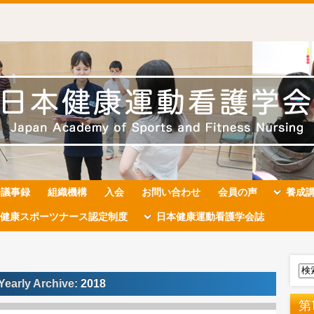
会議事録
組織機構
入会
お問い合わせ
会員の声
養成
健康スポーツナース認定制度
日本健康運動看護学会誌
Yearly Archive:
2018
第