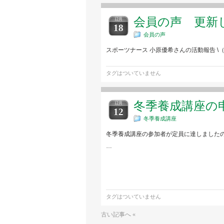
会員の声 更新
12月
18
会員の声
スポーツナース 小原優希さんの活動報告 
タグはついていません
冬季養成講座の
12月
12
冬季養成講座
冬季養成講座の参加者が定員に達しましたので
…
タグはついていません
古い記事へ «