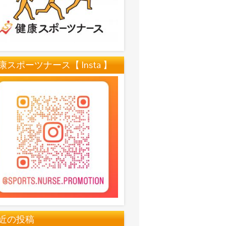
康スポーツナース【 Insta 】
近の投稿