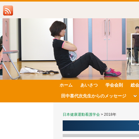
ホーム
あいさつ
学会会則
総
田中喜代次先生からのメッセージ
日本健康運動看護学会
>
2018年