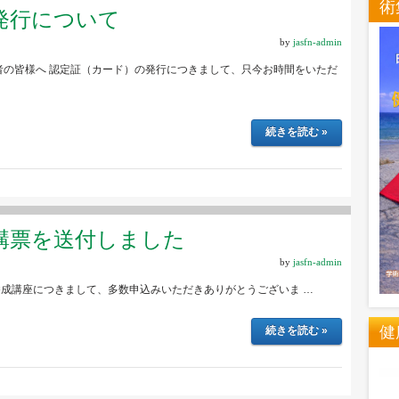
術
発行について
by
jasfn-admin
者の皆様へ 認定証（カード）の発行につきまして、只今お時間をいただ
続きを読む »
講票を送付しました
by
jasfn-admin
成講座につきまして、多数申込みいただきありがとうございま …
健
続きを読む »