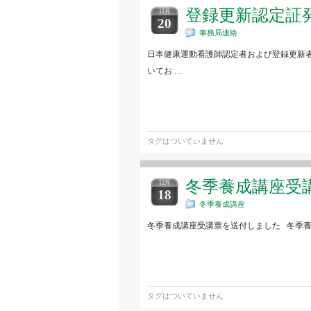
登録更新認定証
12月
20
事務局連絡
日本健康運動看護師認定者および登録更新
いてお …
タグはついていません
冬季養成講座受
12月
18
冬季養成講座
冬季養成講座受講票を送付しました 冬季養
タグはついていません