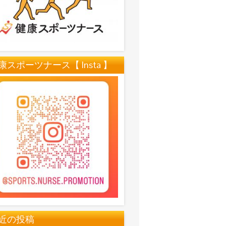
康スポーツナース【 Insta 】
近の投稿