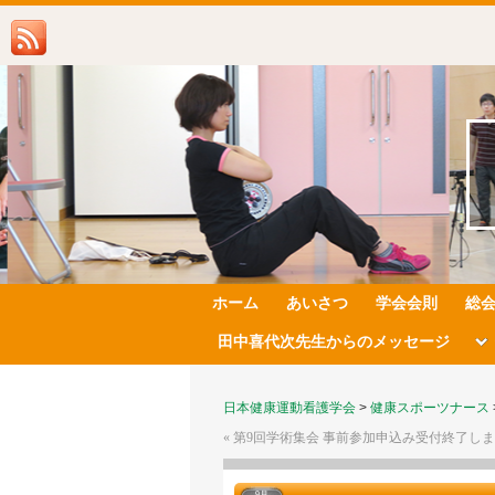
ホーム
あいさつ
学会会則
総
田中喜代次先生からのメッセージ
日本健康運動看護学会
>
健康スポーツナース
«
第9回学術集会 事前参加申込み受付終了し
9月