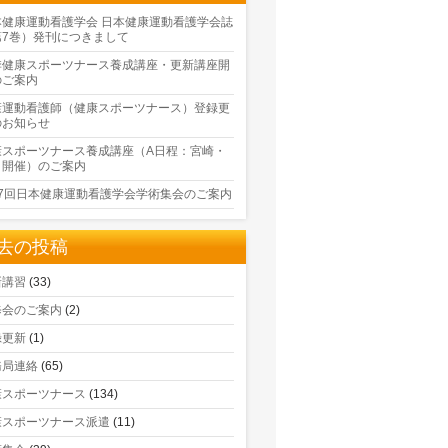
本健康運動看護学会 日本健康運動看護学会誌
第7巻）発刊につきまして
季健康スポーツナース養成講座・更新講座開
のご案内
康運動看護師（健康スポーツナース）登録更
のお知らせ
康スポーツナース養成講座（A日程：宮崎・
口開催）のご案内
17回日本健康運動看護学会学術集会のご案内
去の投稿
新講習
(33)
修会のご案内
(2)
録更新
(1)
務局連絡
(65)
康スポーツナース
(134)
康スポーツナース派遣
(11)