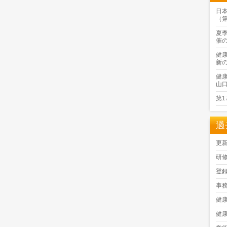
日
（
夏
催
健
新
健
山
第
過
更
研
登
事
健
健