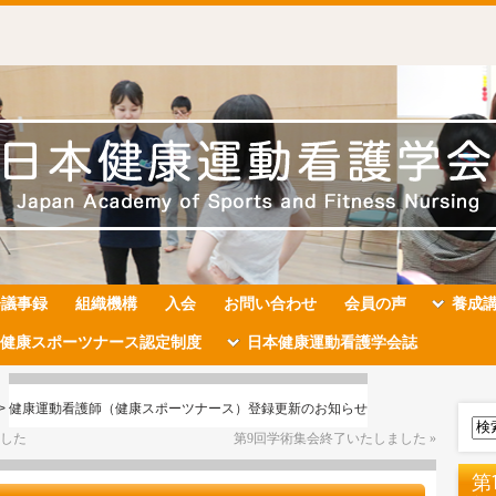
会議事録
組織機構
入会
お問い合わせ
会員の声
養成
健康スポーツナース認定制度
日本健康運動看護学会誌
>
健康運動看護師（健康スポーツナース）登録更新のお知らせ
ました
第9回学術集会終了いたしました
»
第