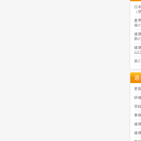
日
（
夏
催
健
新
健
山
第
過
更
研
登
事
健
健