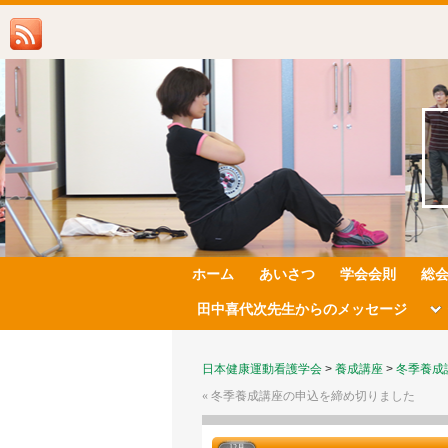
ホーム
あいさつ
学会会則
総
田中喜代次先生からのメッセージ
日本健康運動看護学会
>
養成講座
>
冬季養成
«
冬季養成講座の申込を締め切りました
12月