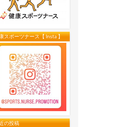
康スポーツナース【 Insta 】
近の投稿