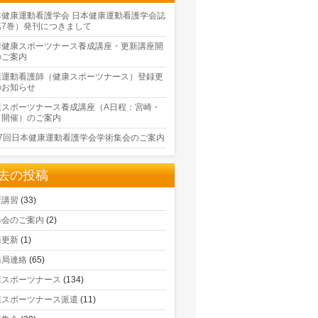
本健康運動看護学会 日本健康運動看護学会誌
第7巻）発刊につきまして
季健康スポーツナース養成講座・更新講座開
のご案内
康運動看護師（健康スポーツナース）登録更
のお知らせ
康スポーツナース養成講座（A日程：宮崎・
口開催）のご案内
17回日本健康運動看護学会学術集会のご案内
去の投稿
新講習
(33)
修会のご案内
(2)
録更新
(1)
務局連絡
(65)
康スポーツナース
(134)
康スポーツナース派遣
(11)