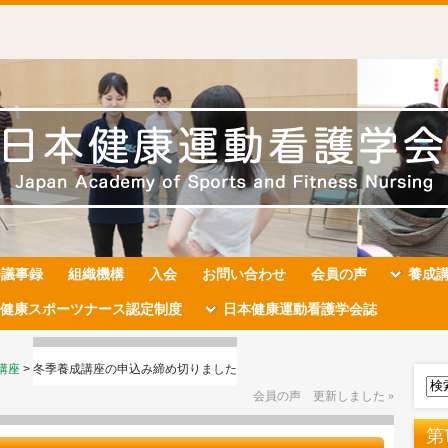
会議事録
組織機構
入会
お問い合わせ
会員の声
養成
健康スポーツナース認定制度
日本健康運動看護学会誌
講座
>
冬季養成講座の申込み締め切りました
会員の声 更新しました
»
第