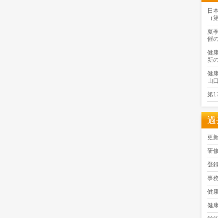
日
（
夏
催
健
新
健
山
第
過
更
研
登
事
健
健