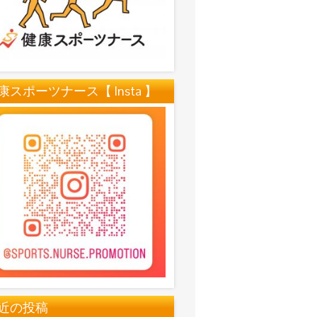
康スポーツナース【 Insta 】
近の投稿