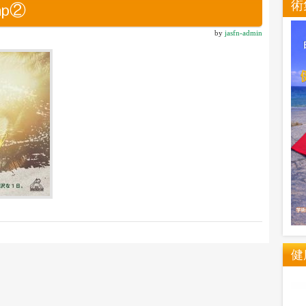
術
mp②
by
jasfn-admin
健