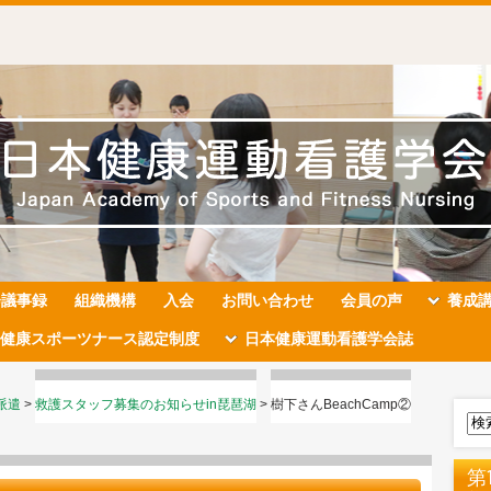
会議事録
組織機構
入会
お問い合わせ
会員の声
養成
健康スポーツナース認定制度
日本健康運動看護学会誌
派遣
>
救護スタッフ募集のお知らせin琵琶湖
>
樹下さんBeachCamp②
第