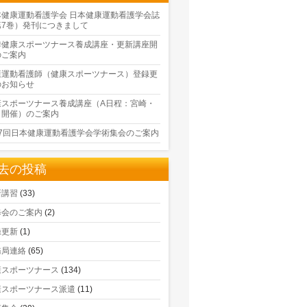
本健康運動看護学会 日本健康運動看護学会誌
第7巻）発刊につきまして
季健康スポーツナース養成講座・更新講座開
のご案内
康運動看護師（健康スポーツナース）登録更
のお知らせ
康スポーツナース養成講座（A日程：宮崎・
口開催）のご案内
17回日本健康運動看護学会学術集会のご案内
去の投稿
新講習
(33)
修会のご案内
(2)
録更新
(1)
務局連絡
(65)
康スポーツナース
(134)
康スポーツナース派遣
(11)