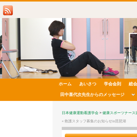
ホーム
あいさつ
学会会則
総
田中喜代次先生からのメッセージ
日本健康運動看護学会
>
健康スポーツナース
«
救護スタッフ募集のお知らせin琵琶湖