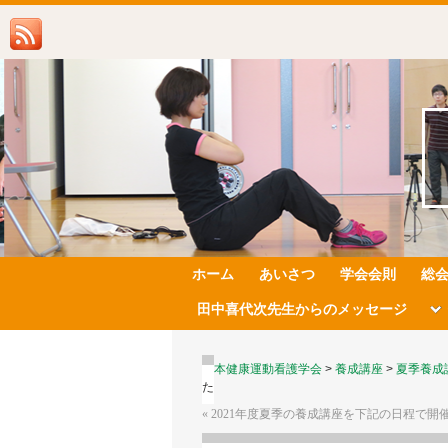
ホーム
あいさつ
学会会則
総
田中喜代次先生からのメッセージ
日本健康運動看護学会
>
養成講座
>
夏季養成
た
«
2021年度夏季の養成講座を下記の日程で開