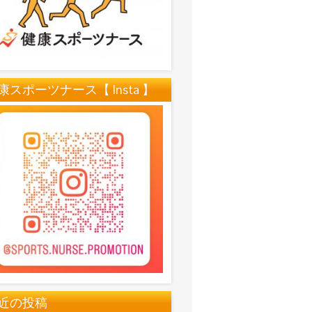
康スポーツナース【 Insta 】
近の投稿