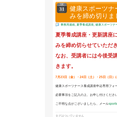
5月
健康スポーツナ
31
みを締め切りま
事務局連絡
,
夏季養成講座
,
健康スポーツナ
夏季養成講座・更新講座
みを締め切らせていただ
なお、受講者には今後受
きます。
7月23日（金）・24日（土）・25日（
健康スポーツナース養成講座申込専用フ
必要事項をご記入の上、お申し付けくださ
ご不明な点がございましたら、メール
sport
タグはついていません