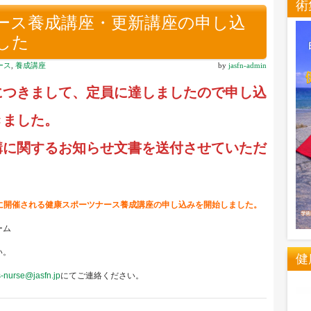
術
ース養成講座・更新講座の申し込
した
ース
,
養成講座
by
jasfn-admin
につきまして、定員に達しましたので申し込
きました。
講に関するお知らせ文書を送付させていただ
日）に開催される健康スポーツナース養成講座の申し込みを開始しました。
ォーム
い。
健
s-nurse@jasfn.jp
にてご連絡ください。