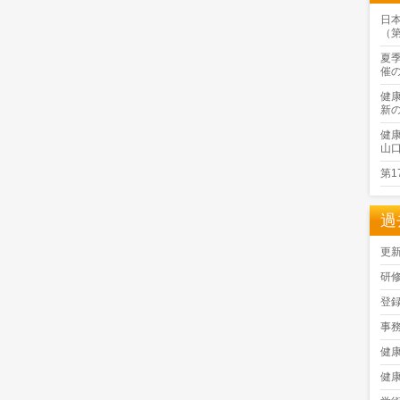
日
（
夏
催
健
新
健
山
第
過
更
研
登
事
健
健