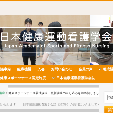
会議事録
組織機構
入会
お問い合わせ
会員の声
養成
健康スポーツナース認定制度
日本健康運動看護学会誌
講座
>
健康スポーツナース養成講座・更新講座の申し込みを締め切りまし
催いたします
日本健康運動看護学会誌（第2巻）の発刊につきまして
»
第