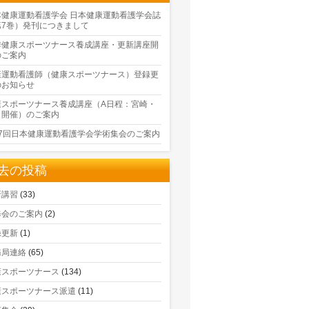
本健康運動看護学会 日本健康運動看護学会誌
第7巻）発刊につきまして
季健康スポーツナース養成講座・更新講座開
のご案内
康運動看護師（健康スポーツナース）登録更
のお知らせ
康スポーツナース養成講座（A日程：宮崎・
口開催）のご案内
17回日本健康運動看護学会学術集会のご案内
去の投稿
新講習
(33)
修会のご案内
(2)
録更新
(1)
務局連絡
(65)
康スポーツナース
(134)
康スポーツナース派遣
(11)