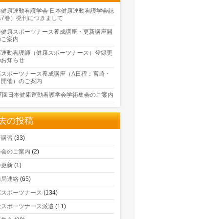
本健康運動看護学会 日本健康運動看護学会誌
第7巻）発刊につきまして
季健康スポーツナース養成講座・更新講座開
のご案内
康運動看護師（健康スポーツナース）登録更
のお知らせ
康スポーツナース養成講座（A日程：宮崎・
口開催）のご案内
17回日本健康運動看護学会学術集会のご案内
去の投稿
新講習
(33)
修会のご案内
(2)
録更新
(1)
務局連絡
(65)
康スポーツナース
(134)
康スポーツナース派遣
(11)