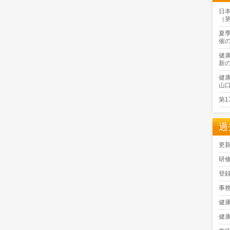
日
（
夏
催
健
新
健
山
第
過
更
研
登
事
健
健