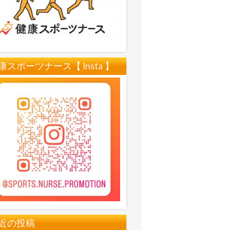
康スポーツナース【 Insta 】
近の投稿