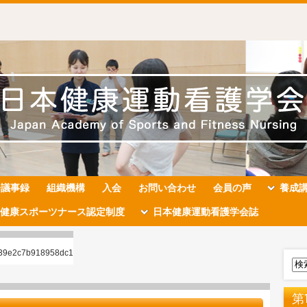
会議事録
組織機構
入会
お問い合わせ
会員の声
養成
健康スポーツナース認定制度
日本健康運動看護学会誌
d39e2c7b918958dc1
第