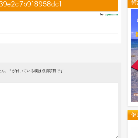
術
d39e2c7b918958dc1
by
wpmaster
せん。
*
が付いている欄は必須項目です
健