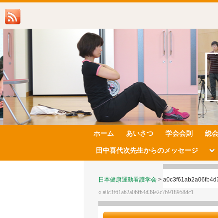
ホーム
あいさつ
学会会則
総
田中喜代次先生からのメッセージ
日本健康運動看護学会
>
a0c3f61ab2a06fb4
«
a0c3f61ab2a06fb4d39e2c7b918958dc1