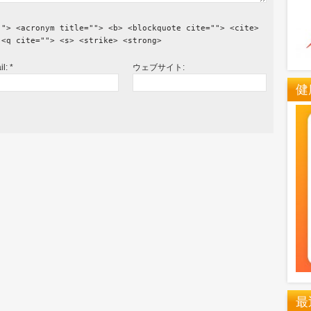
""> <acronym title=""> <b> <blockquote cite=""> <cite>
 <q cite=""> <s> <strike> <strong>
il:
*
ウェブサイト:
健
最