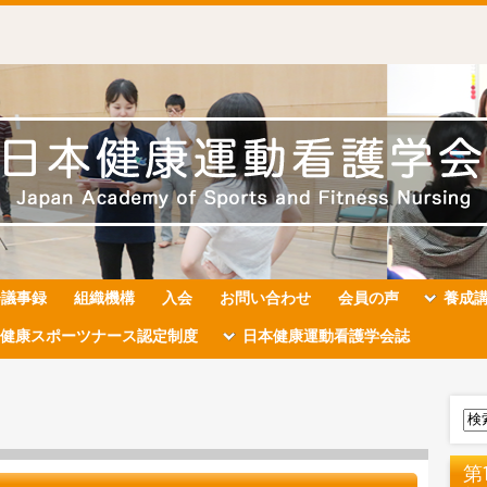
会議事録
組織機構
入会
お問い合わせ
会員の声
養成
健康スポーツナース認定制度
日本健康運動看護学会誌
第