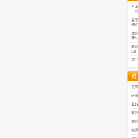
日
（
夏
催
健
新
健
山
第
過
更
研
登
事
健
健