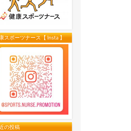
康スポーツナース【 Insta 】
近の投稿