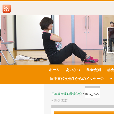
ホーム
あいさつ
学会会則
総
田中喜代次先生からのメッセージ
日本健康運動看護学会
>
IMG_3027
«
IMG_3027