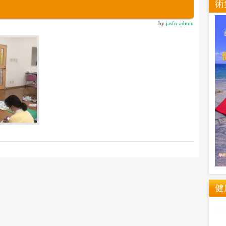
術
by
jasfn-admin
健