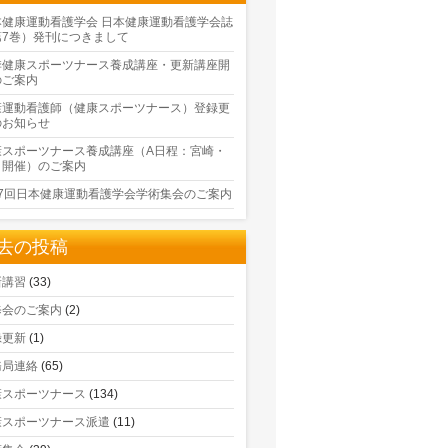
本健康運動看護学会 日本健康運動看護学会誌
第7巻）発刊につきまして
季健康スポーツナース養成講座・更新講座開
のご案内
康運動看護師（健康スポーツナース）登録更
のお知らせ
康スポーツナース養成講座（A日程：宮崎・
口開催）のご案内
17回日本健康運動看護学会学術集会のご案内
去の投稿
新講習
(33)
修会のご案内
(2)
録更新
(1)
務局連絡
(65)
康スポーツナース
(134)
康スポーツナース派遣
(11)