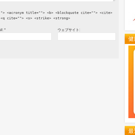
""> <acronym title=""> <b> <blockquote cite=""> <cite>
 <q cite=""> <s> <strike> <strong>
il:
*
ウェブサイト:
健
最