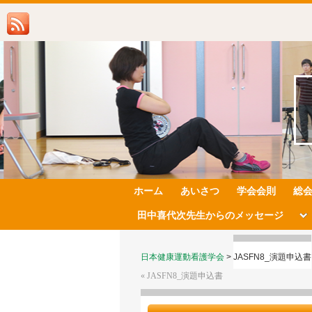
ホーム
あいさつ
学会会則
総
田中喜代次先生からのメッセージ
日本健康運動看護学会
>
JASFN8_演題申込書
«
JASFN8_演題申込書