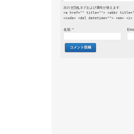
次の
HTML
タグおよび属性が使えます:
<a href="" title=""> <abbr title=
<code> <del datetime=""> <em> <i>
名前:
*
Ema