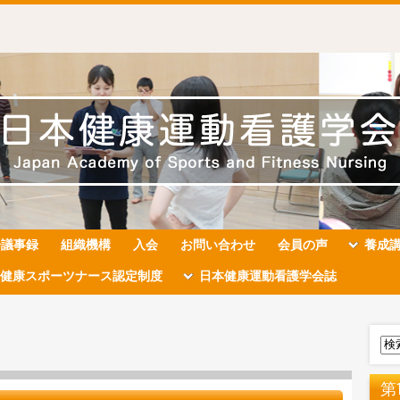
会議事録
組織機構
入会
お問い合わせ
会員の声
養成
健康スポーツナース認定制度
日本健康運動看護学会誌
第