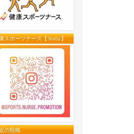
康スポーツナース【 Insta 】
近の投稿