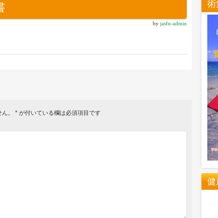
術
書
by
jasfn-admin
せん。
*
が付いている欄は必須項目です
健