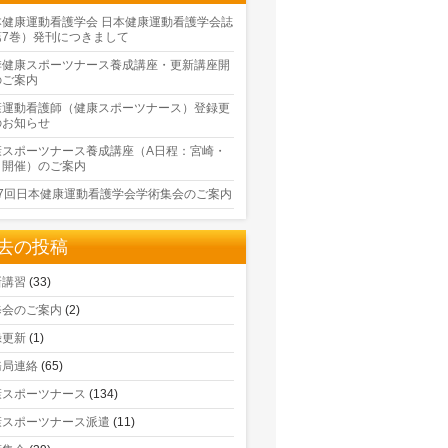
本健康運動看護学会 日本健康運動看護学会誌
第7巻）発刊につきまして
季健康スポーツナース養成講座・更新講座開
のご案内
康運動看護師（健康スポーツナース）登録更
のお知らせ
康スポーツナース養成講座（A日程：宮崎・
口開催）のご案内
17回日本健康運動看護学会学術集会のご案内
去の投稿
新講習
(33)
修会のご案内
(2)
録更新
(1)
務局連絡
(65)
康スポーツナース
(134)
康スポーツナース派遣
(11)