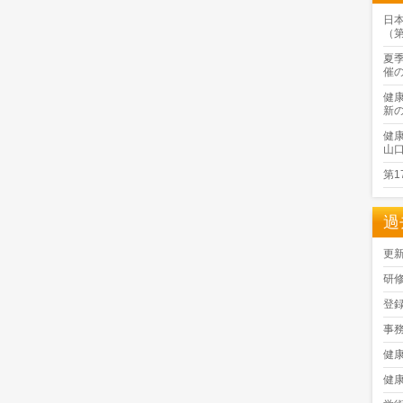
日
（
夏
催
健
新
健
山
第
過
更
研
登
事
健
健