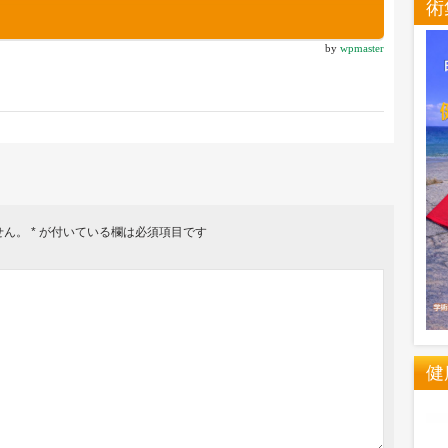
術
by
wpmaster
せん。
*
が付いている欄は必須項目です
健