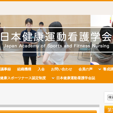
会議事録
組織機構
入会
お問い合わせ
会員の声
養成
健康スポーツナース認定制度
日本健康運動看護学会誌
第