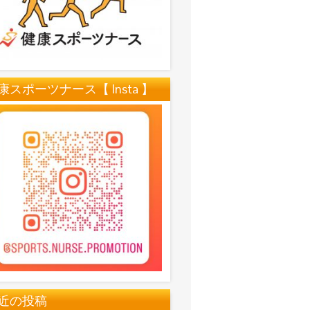
康スポーツナース【 Insta 】
近の投稿