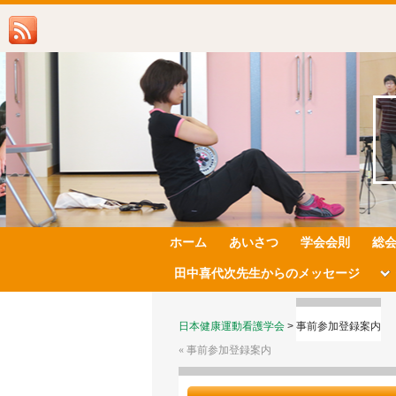
ホーム
あいさつ
学会会則
総
田中喜代次先生からのメッセージ
日本健康運動看護学会
>
事前参加登録案内
«
事前参加登録案内