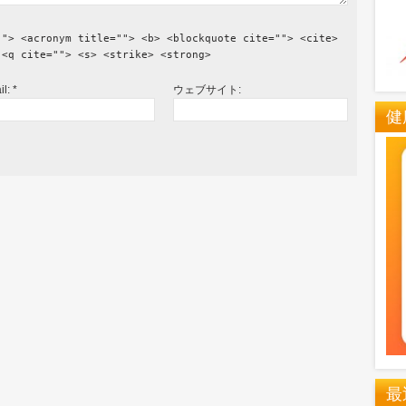
""> <acronym title=""> <b> <blockquote cite=""> <cite>
 <q cite=""> <s> <strike> <strong>
il:
*
ウェブサイト:
健
最