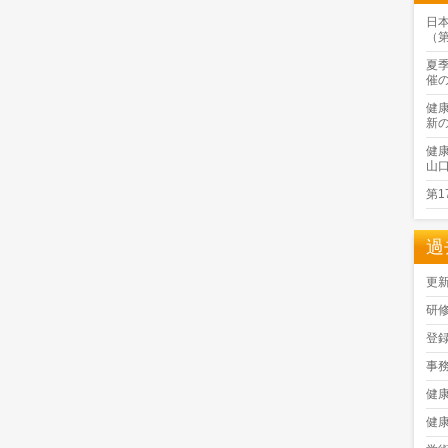
日
（
夏
催
健
新
健
山
第
過
更
研
登
事
健
健