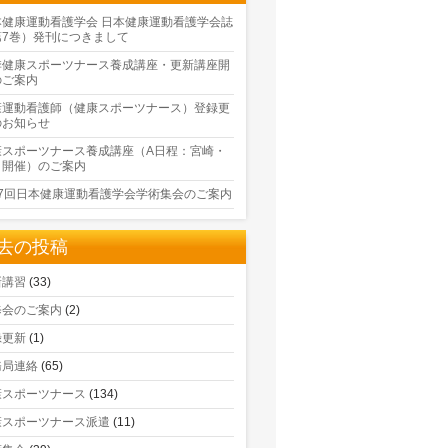
本健康運動看護学会 日本健康運動看護学会誌
第7巻）発刊につきまして
季健康スポーツナース養成講座・更新講座開
のご案内
康運動看護師（健康スポーツナース）登録更
のお知らせ
康スポーツナース養成講座（A日程：宮崎・
口開催）のご案内
17回日本健康運動看護学会学術集会のご案内
去の投稿
新講習
(33)
修会のご案内
(2)
録更新
(1)
務局連絡
(65)
康スポーツナース
(134)
康スポーツナース派遣
(11)