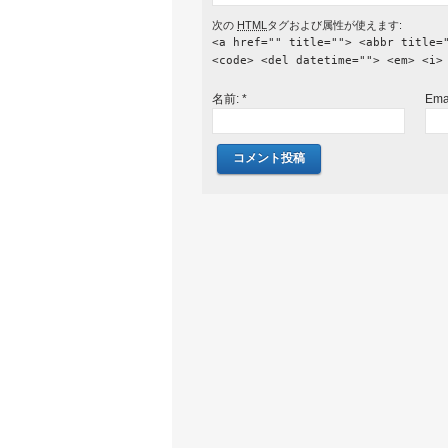
次の
HTML
タグおよび属性が使えます:
<a href="" title=""> <abbr title=
<code> <del datetime=""> <em> <i>
名前:
*
Ema