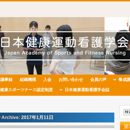
会議事録
組織機構
入会
お問い合わせ
会員の声
養成
健康スポーツナース認定制度
日本健康運動看護学会誌
y Archive:
2017年1月11日
第