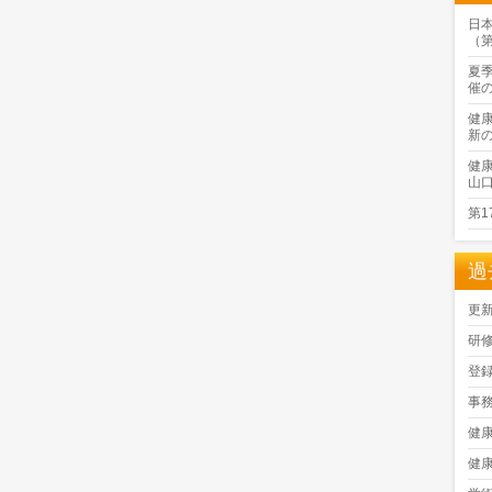
日
（
夏
催
健
新
健
山
第
過
更
研
登
事
健
健