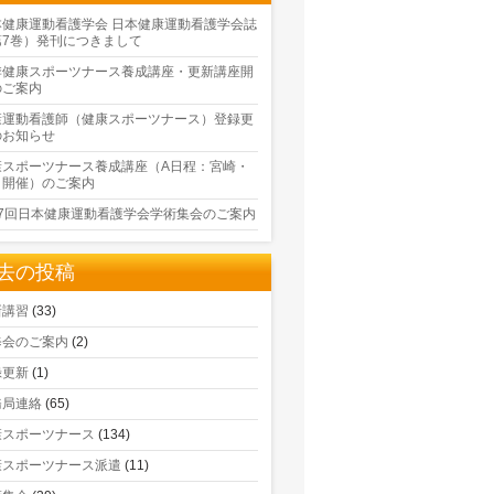
本健康運動看護学会 日本健康運動看護学会誌
第7巻）発刊につきまして
季健康スポーツナース養成講座・更新講座開
のご案内
康運動看護師（健康スポーツナース）登録更
のお知らせ
康スポーツナース養成講座（A日程：宮崎・
口開催）のご案内
17回日本健康運動看護学会学術集会のご案内
去の投稿
新講習
(33)
修会のご案内
(2)
録更新
(1)
務局連絡
(65)
康スポーツナース
(134)
康スポーツナース派遣
(11)