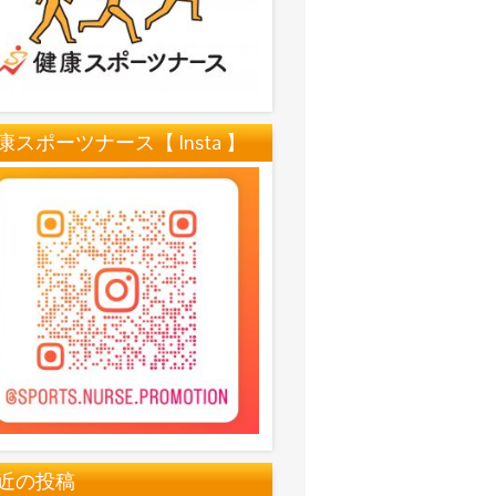
康スポーツナース【 Insta 】
近の投稿