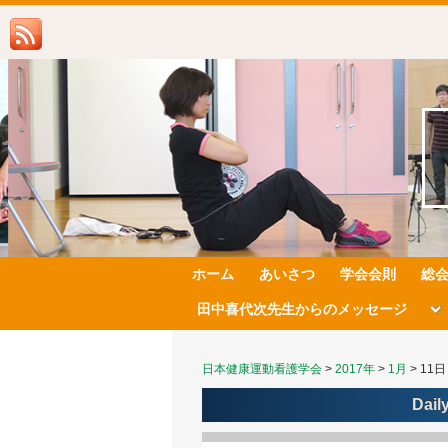
ホーム
あいさつ
学会会則
総
田中喜代次先生からのメッセージ
日本健康運動看護学会
>
2017年
>
1月
>
11日
Dail