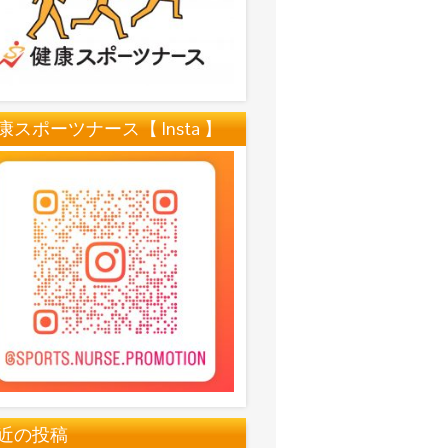
康スポーツナース【 Insta 】
近の投稿