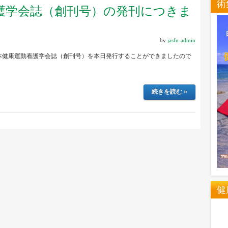
術
護学会誌（創刊号）の発刊につきま
by
jasfn-admin
本健康運動看護学会誌（創刊号）を本日発行することができましたので
続きを読む »
健