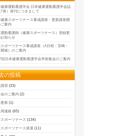
本健康運動看護学会 日本健康運動看護学会誌
第7巻）発刊につきまして
季健康スポーツナース養成講座・更新講座開
のご案内
康運動看護師（健康スポーツナース）登録更
のお知らせ
康スポーツナース養成講座（A日程：宮崎・
口開催）のご案内
17回日本健康運動看護学会学術集会のご案内
去の投稿
新講習
(33)
修会のご案内
(2)
録更新
(1)
務局連絡
(65)
康スポーツナース
(134)
康スポーツナース派遣
(11)