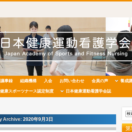
会議事録
組織機構
入会
お問い合わせ
会員の声
養成
健康スポーツナース認定制度
日本健康運動看護学会誌
y Archive:
2020年9月3日
第