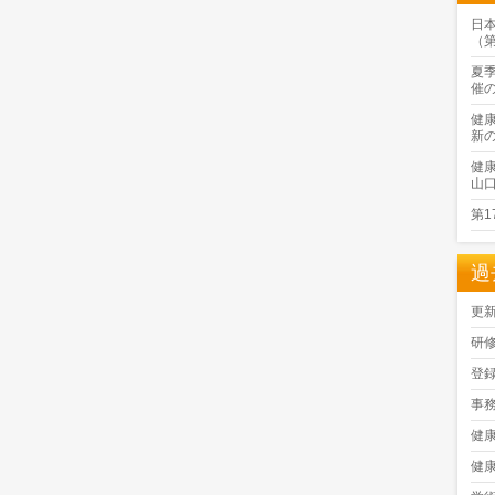
日
（
夏
催
健
新
健
山
第
過
更
研
登
事
健
健