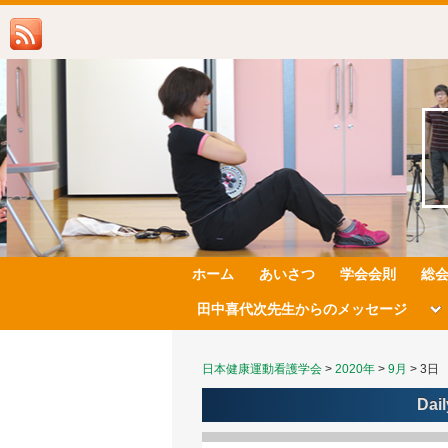
ホーム
あいさつ
学会会則
総
田中喜代次先生からのメッセージ
日本健康運動看護学会
>
2020年
>
9月
>
3日
Dail