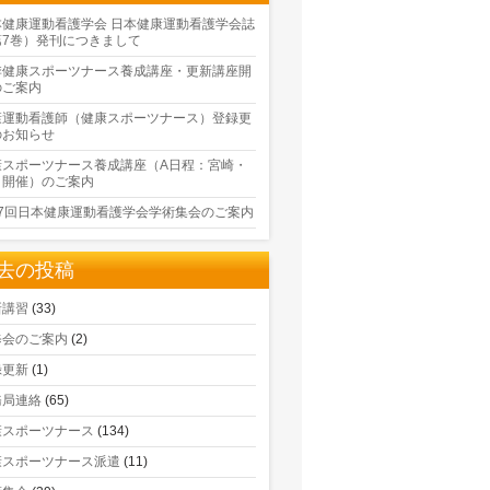
本健康運動看護学会 日本健康運動看護学会誌
第7巻）発刊につきまして
季健康スポーツナース養成講座・更新講座開
のご案内
康運動看護師（健康スポーツナース）登録更
のお知らせ
康スポーツナース養成講座（A日程：宮崎・
口開催）のご案内
17回日本健康運動看護学会学術集会のご案内
去の投稿
新講習
(33)
修会のご案内
(2)
録更新
(1)
務局連絡
(65)
康スポーツナース
(134)
康スポーツナース派遣
(11)