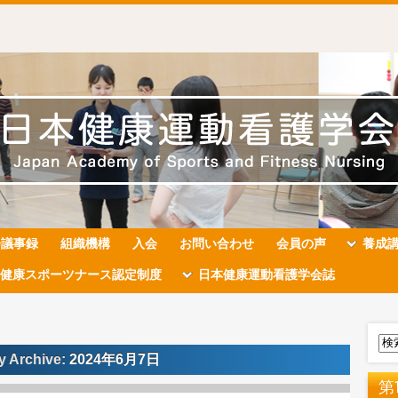
会議事録
組織機構
入会
お問い合わせ
会員の声
養成
健康スポーツナース認定制度
日本健康運動看護学会誌
y Archive:
2024年6月7日
第