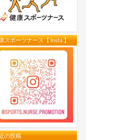
康スポーツナース【 Insta 】
近の投稿