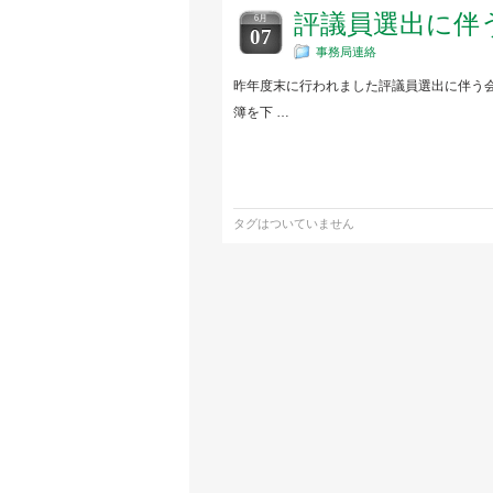
評議員選出に伴
6月
07
事務局連絡
昨年度末に行われました評議員選出に伴う
簿を下 …
タグはついていません