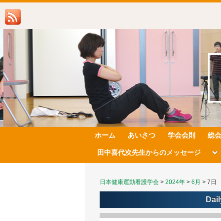
ホーム
あいさつ
学会会則
総
田中喜代次先生からのメッセージ
日本健康運動看護学会
>
2024年
>
6月
>
7日
Dail