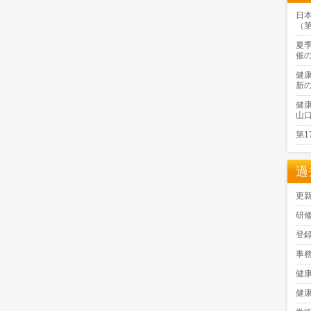
日
（
夏
催
健
新
健
山
第
過
更
研
登
事
健
健