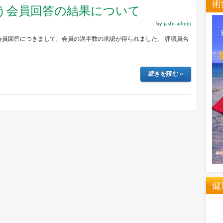
術
う会員回答の結果について
by
jasfn-admin
会員回答につきまして、会員の過半数の承認が得られました。 評議員名
続きを読む »
健