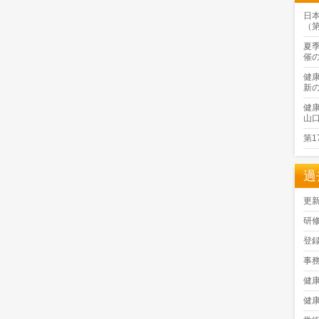
日
（
夏
催
健
新
健
山
第
過
更
研
登
事
健
健