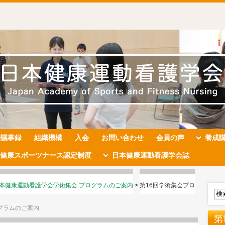
会議事録
組織機構
入会
お問い合わせ
会員の声
養成
健康スポーツナース認定制度
日本健康運動看護学会誌
日本健康運動看護学会学術集会 プログラムのご案内
>
第16回学術集会プロ
グラムのご案内
第