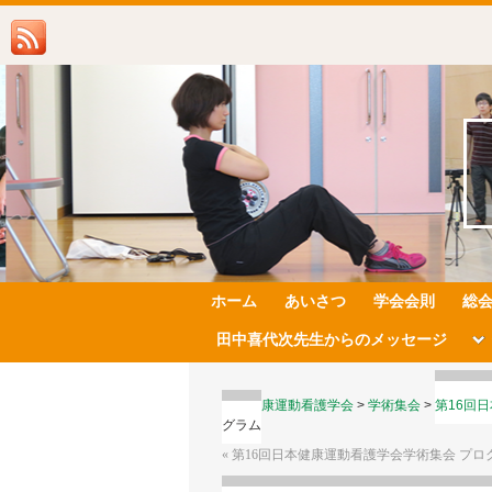
ホーム
あいさつ
学会会則
総
田中喜代次先生からのメッセージ
日本健康運動看護学会
>
学術集会
>
第16回
グラム
«
第16回日本健康運動看護学会学術集会 プロ