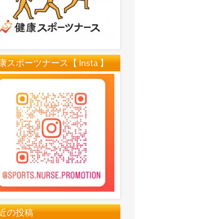
康スポーツナース【 Insta 】
近の投稿