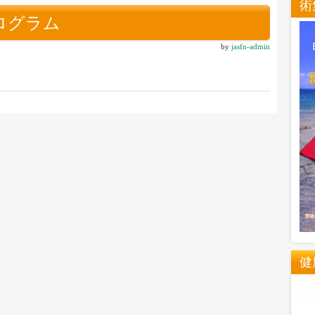
術
ログラム
by
jasfn-admin
健