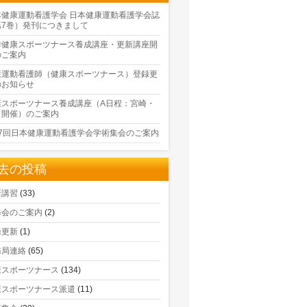
本健康運動看護学会 日本健康運動看護学会誌
第7巻）発刊につきまして
季健康スポーツナース養成講座・更新講座開
のご案内
康運動看護師（健康スポーツナース）登録更
のお知らせ
康スポーツナース養成講座（A日程：宮崎・
口開催）のご案内
17回日本健康運動看護学会学術集会のご案内
去の投稿
新講習
(33)
修会のご案内
(2)
録更新
(1)
務局連絡
(65)
康スポーツナース
(134)
康スポーツナース派遣
(11)