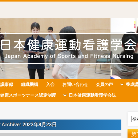
会議事録
組織機構
入会
お問い合わせ
会員の声
養成
健康スポーツナース認定制度
日本健康運動看護学会誌
y Archive:
2023年8月23日
第