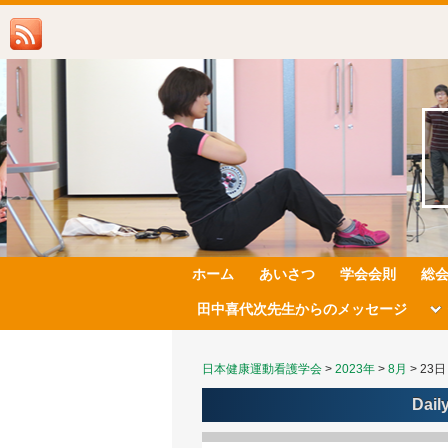
ホーム
あいさつ
学会会則
総
田中喜代次先生からのメッセージ
日本健康運動看護学会
>
2023年
>
8月
>
23日
Dail