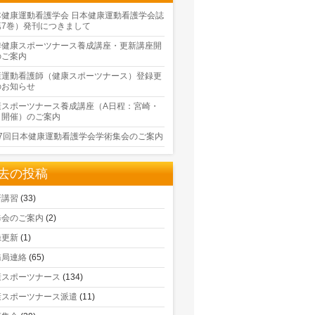
本健康運動看護学会 日本健康運動看護学会誌
第7巻）発刊につきまして
季健康スポーツナース養成講座・更新講座開
のご案内
康運動看護師（健康スポーツナース）登録更
のお知らせ
康スポーツナース養成講座（A日程：宮崎・
口開催）のご案内
17回日本健康運動看護学会学術集会のご案内
去の投稿
新講習
(33)
修会のご案内
(2)
録更新
(1)
務局連絡
(65)
康スポーツナース
(134)
康スポーツナース派遣
(11)