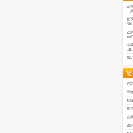
日
（
夏
催
健
新
健
山
第
過
更
研
登
事
健
健