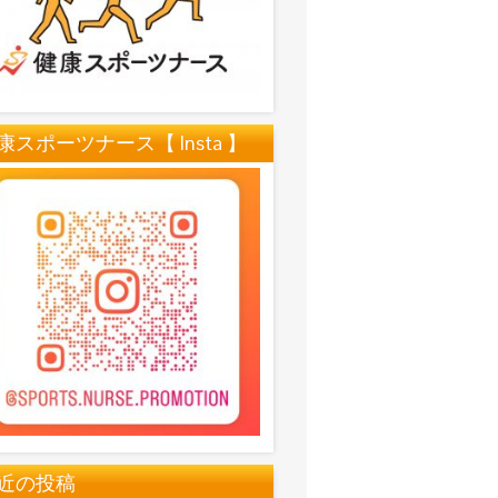
康スポーツナース【 Insta 】
近の投稿